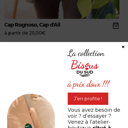
Cap Rognoso, Cap d'Ail
à partir de
25,00
€
×
La collection
à prix doux !!!
J’en profite !
Vous avez besoin de
voir ? d’essayer ?
Venez à l’atelier-