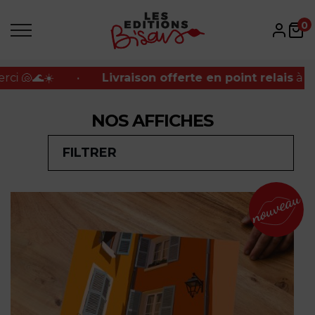
 point relais
à partir de 100€
•
🐚🌊☀️Petite pause
0
 point relais
à partir de 100€
•
🐚🌊☀️Petite pause
NOS AFFICHES
FILTRER