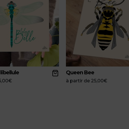
 libellule
Queen Bee
5,00
€
à partir de
25,00
€