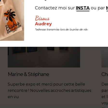
Contactez moi sur
INSTA
ou par
Bisous
Audrey
*adresse transmise lors de la prise de rdv
Marine & Stéphane
Ch
Superbe expo et merci pour cette belle
Des
rencontre ! Nouvelles accroches artistiques
par
en vu
et 
voy