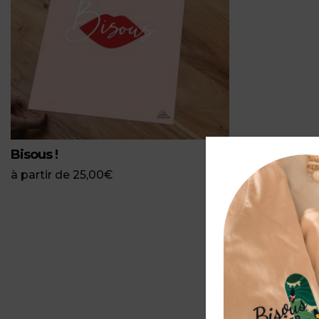
Bisous !
à partir de
25,00
€
P