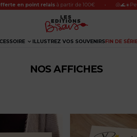
n point relais
à partir de 100€
•
🐚🌊☀️Petite paus
CESSOIRE
ILLUSTREZ VOS SOUVENIRS
FIN DE SÉRI
NOS AFFICHES