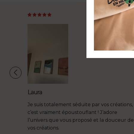
Laura
Je suis totalement séduite par vos créations,
c’est vraiment époustouflant ! J’adore
l’univers que vous proposé et la douceur de
vos créations.