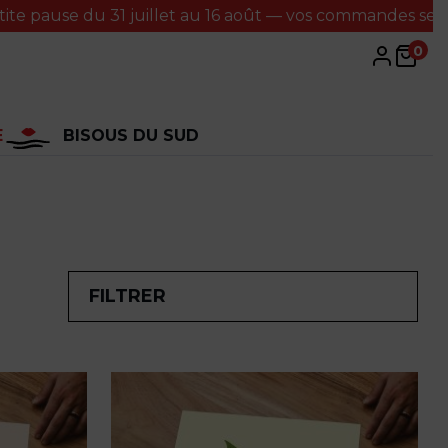
e du 31 juillet au 16 août — vos commandes seront traité
0
E
BISOUS DU SUD
FILTRER