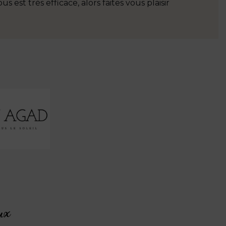
ous est très efficace, alors faites vous plaisir
ou avec soi
ux