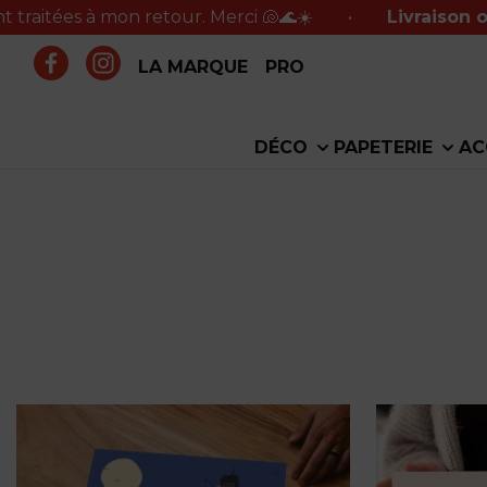
s à mon retour. Merci 🐚🌊☀️
•
Livraison offerte e
LA MARQUE
PRO
DÉCO
PAPETERIE
AC