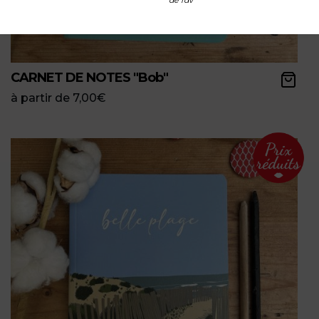
de rdv
CARNET DE NOTES "Bob"
à partir de
7,00
€