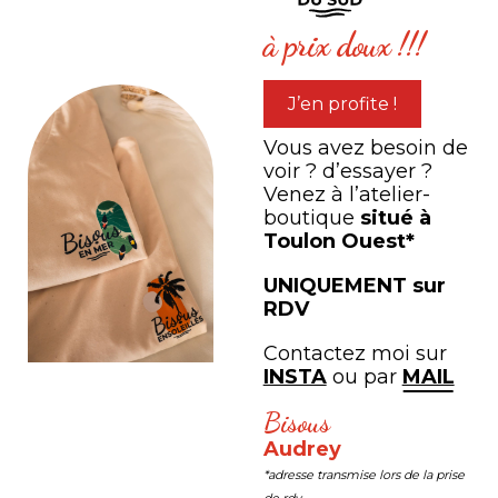
à prix doux !!!
CARNET DE NOTES "Îlot du Rascas"
à partir de
7,00
€
J’en profite !
Vous avez besoin de
voir ? d’essayer ?
Venez à l’atelier-
boutique
situé à
Toulon Ouest*
UNIQUEMENT sur
RDV
Contactez moi sur
INSTA
ou par
MAIL
Bisous
Audrey
*adresse transmise lors de la prise