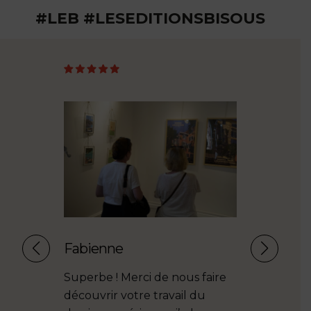
#LEB #LESEDITIONSBISOUS
Fabienne
Sophie Sk
e
Superbe ! Merci de nous faire
Bravo pour
r le
découvrir votre travail du
inspirantes