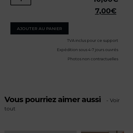
quantité
Le
7,00
€
de
prix
Le
initial
prix
CARNET
AJOUTER AU PANIER
était :
actuel
10,00€.
TVA
inclus pour ce support
DE
est :
Expédition sous 4-7 jours ouvrés
7,00€.
NOTES
Photos non contractuelles
"Rêves
d'été"
Vous pourriez aimer aussi
- Voir
tout