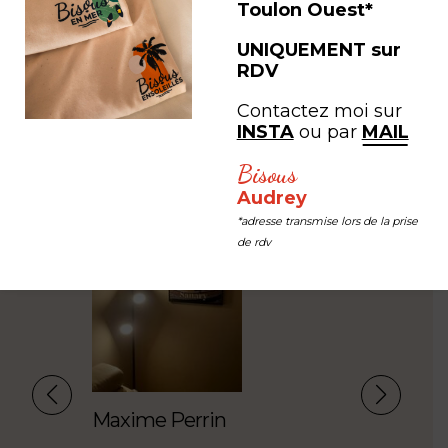
expérience
Toulon Ouest*
UNIQUEMENT sur
RDV
#LEB #LESEDITIONSBISOUS
Contactez moi sur
INSTA
ou par
MAIL
Bisous
Audrey
*adresse transmise lors de la prise
de rdv
Maxime Perrin
Amélie Gr