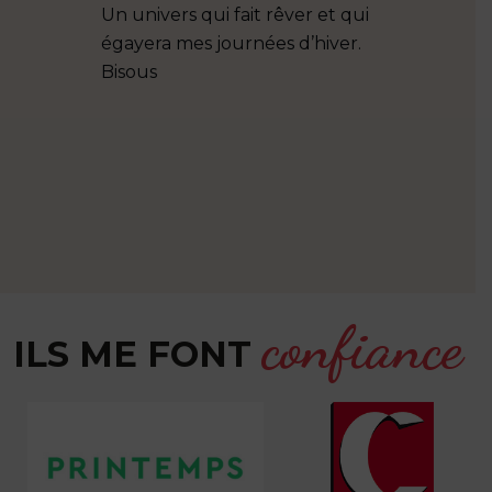
ales sur
Un univers qui fait rêver et qui
Très beau
rs mais
égayera mes journées d’hiver.
oix de
Bisous
s de très
on rapide
petit
+++
confiance
ILS ME FONT