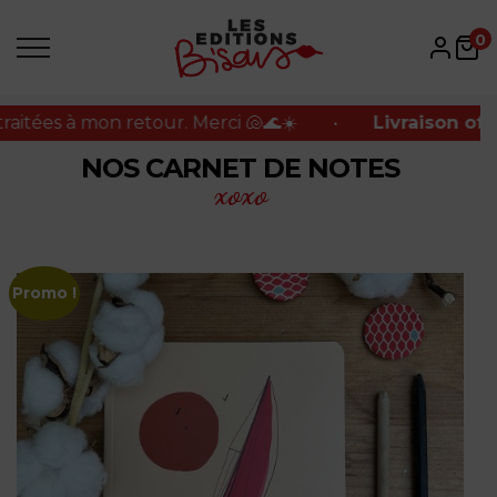
es à mon retour. Merci 🐚🌊☀️
•
Livraison offerte 
0
es à mon retour. Merci 🐚🌊☀️
•
Livraison offerte 
NOS CARNET DE NOTES
xoxo
Promo !