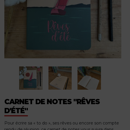
CARNET DE NOTES "RÊVES
D'ÉTÉ"
Pour écrire sa « to do », ses rêves ou encore son compte
rendu de réunion, ce carnet de notes vous suivra dans