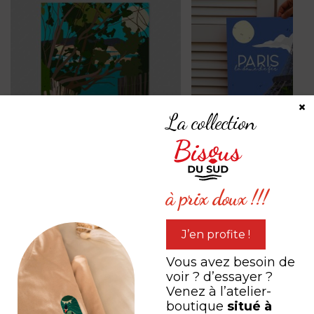
×
La collection
Vue sur-mer, Six Fours
La tour Eiffel à Paris
à prix doux !!!
les Plages
à partir de
25,00
€
à partir de
40,00
€
J’en profite !
Vous avez besoin de
voir ? d’essayer ?
PARTAGEZ VOTRE
Venez à l’atelier-
boutique
situé à