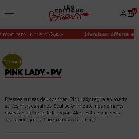
n retour. Merci 🐚🌊☀️
•
Livraison offerte en poi
0
n retour. Merci 🐚🌊☀️
•
Livraison offerte en poi
Promo !
PINK LADY - PV
Dressée sur ses deux cannes, Pink Lady règne en maître
sur les marées salines. Seul ou en meute, nos flamants
roses font la fierté de la région. Alors, est-ce que vous
savez pourquoi le flamant rose est …rose ?