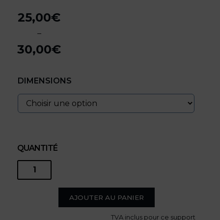
25,00
€
–
30,00
€
Plage
de
DIMENSIONS
prix :
25,00€
à
30,00€
QUANTITÉ
quantité
de
AJOUTER AU PANIER
TVA
inclus pour ce support
Pink