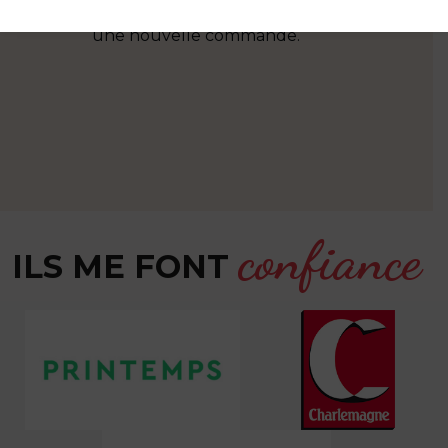
ès bon
Audrey. A très bientôt pour
une nouvelle commande.
confiance
ILS ME FONT