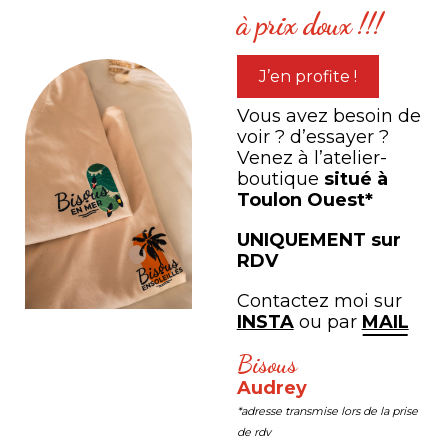
à prix doux !!!
J’en profite !
Corinne 
Vous avez besoin de
Un formida
voir ? d’essayer ?
Audrey, me
Venez à l’atelier-
personne à
boutique
situé à
Toulon Ouest*
œuvres. No
tableaux q
UNIQUEMENT sur
leur place
RDV
Contactez moi sur
Catherine BRUNETTO
INSTA
ou par
MAIL
arché
De magnifiques illustrations
Bisous
es. Super
que nous avons reçues bien
Audrey
es
emballées et dans un délai
*adresse transmise lors de la prise
ont de
très rapide ! Un grand merci à
de rdv