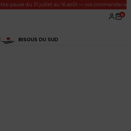
e du 31 juillet au 16 août — vos commandes seront traité
0
E
BISOUS DU SUD