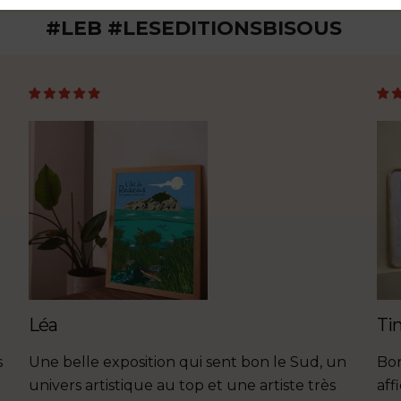
#LEB #LESEDITIONSBISOUS
Léa
Ti
s
Une belle exposition qui sent bon le Sud, un
Bon
univers artistique au top et une artiste très
aff