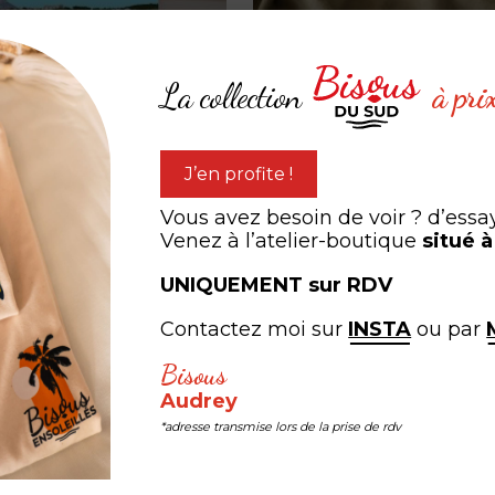
La collection
à pri
J’en profite !
 sentier du littoral-
T-shirt jersey BIO Olive -
Femme – Bisous Love
Vous avez besoin de voir ? d’essa
Venez à l’atelier-boutique
situé 
5,00
€
à partir de
24,00
€
UNIQUEMENT sur RDV
Contactez moi sur
INSTA
ou par
Bisous
Audrey
*adresse transmise lors de la prise de rdv
expérien
ARTAGEZ VOTRE