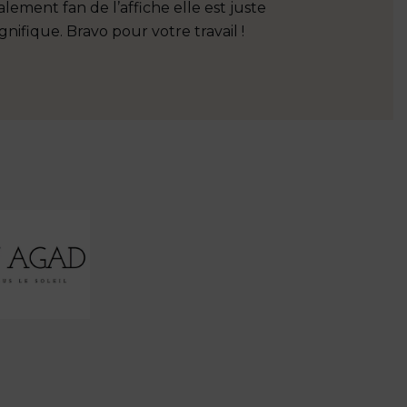
alement fan de l’affiche elle est juste
ce petit c
nifique. Bravo pour votre travail !
pépé s’est
construire
endroit fes