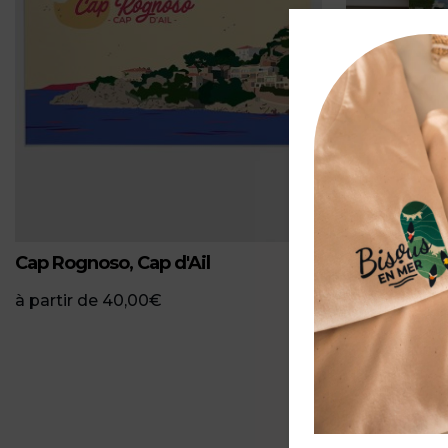
Balade sur le
PV
à partir de
2
Cap Rognoso, Cap d'Ail
à partir de
40,00
€
P