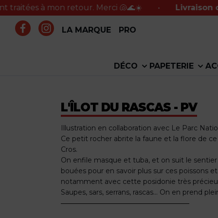
s à mon retour. Merci 🐚🌊☀️
•
Livraison offerte e
LA MARQUE
PRO
DÉCO
PAPETERIE
AC
L'ÎLOT DU RASCAS - PV
Illustration en collaboration avec Le Parc Nati
Ce petit rocher abrite la faune et la flore de ce 
Cros.
On enfile masque et tuba, et on suit le senti
bouées pour en savoir plus sur ces poissons et
notamment avec cette posidonie très précieu
Saupes, sars, serrans, rascas... On en prend plei