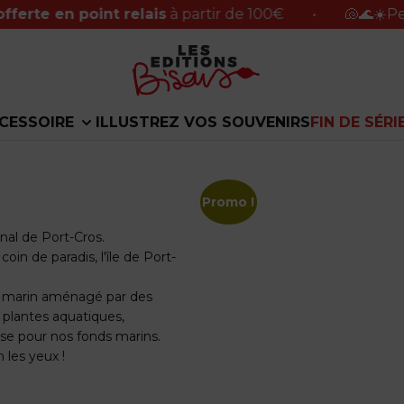
n point relais
à partir de 100€
•
🐚🌊☀️Petite paus
CESSOIRE
ILLUSTREZ VOS SOUVENIRS
FIN DE SÉRI
Promo !
onal de Port-Cros.
coin de paradis, l'île de Port-
er marin aménagé par des
 plantes aquatiques,
se pour nos fonds marins.
n les yeux !