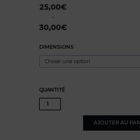
25,00
€
–
30,00
€
Plage
de
DIMENSIONS
prix :
25,00€
à
30,00€
QUANTITÉ
quantité
de
AJOUTER AU PAN
L'îlot