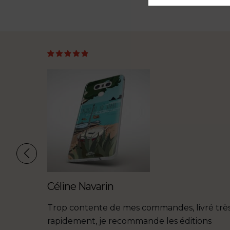
Céline Navarin
sion et
Trop contente de mes commandes, livré trè
supports.
rapidement, je recommande les éditions