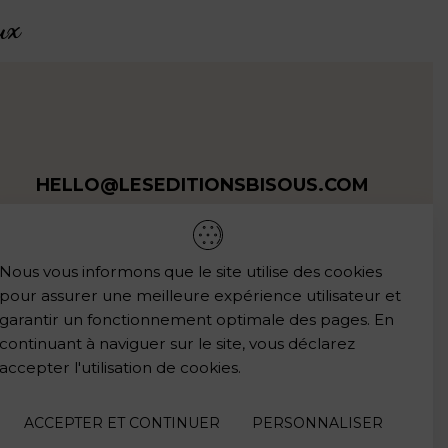
ux
HELLO@LESEDITIONSBISOUS.COM
LES REVENDEURS
Vous aimez mon univers ?
Nous vous informons que le site utilise des cookies
pour assurer une meilleure expérience utilisateur et
Les points de vente
garantir un fonctionnement optimale des pages. En
continuant à naviguer sur le site, vous déclarez
accepter l'utilisation de cookies.
ACCEPTER ET CONTINUER
PERSONNALISER