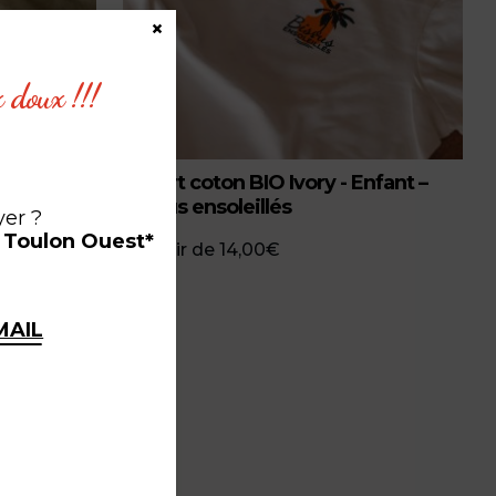
×
x doux !!!
T-shirt coton BIO Ivory - Enfant –
Bisous ensoleillés
yer ?
à Toulon Ouest*
à partir de
14,00
€
MAIL
ce