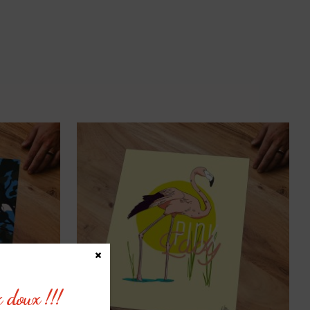
×
x doux !!!