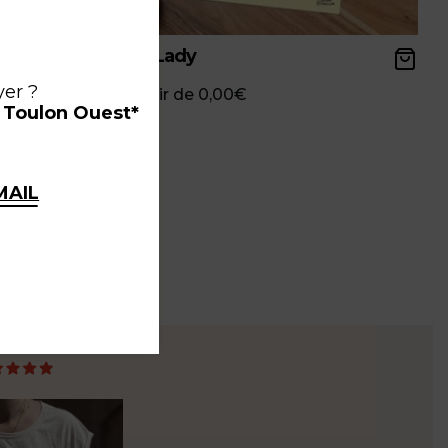
int-
Pink Lady
yer ?
à partir de
0,00
€
à Toulon Ouest*
MAIL
ce