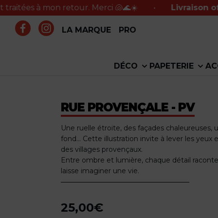
 à mon retour. Merci 🐚🌊☀️
•
Livraison offerte en
LA MARQUE
PRO
DÉCO
PAPETERIE
AC
RUE PROVENÇALE - PV
Une ruelle étroite, des façades chaleureuses, u
fond… Cette illustration invite à lever les yeux 
des villages provençaux.
Entre ombre et lumière, chaque détail raconte
laisse imaginer une vie.
25,00
€