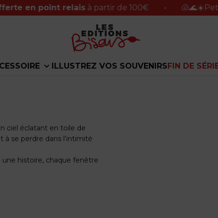
 point relais
à partir de 100€
•
🐚🌊☀️Petite pause
CESSOIRE
ILLUSTREZ VOS SOUVENIRS
FIN DE SÉRI
n ciel éclatant en toile de
et à se perdre dans l’intimité
 une histoire, chaque fenêtre