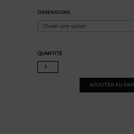
DIMENSIONS
QUANTITÉ
quantité
de
AJOUTER AU PAN
Rue
Provençale
-