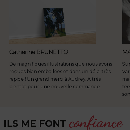
Catherine BRUNETTO
MA
De magnifiques illustrations que nous avons
Sup
reçues bien emballées et dans un délai très
Var
rapide ! Un grand merci à Audrey. A très
mag
n
bientôt pour une nouvelle commande.
tee
son
confiance
ILS ME FONT