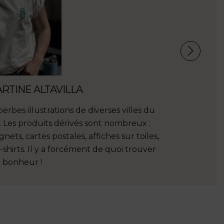
RTINE ALTAVILLA
Emilie In
erbes illustrations de diverses villes du
Jolies créa
. Les produits dérivés sont nombreux :
alentours 
nets, cartes postales, affiches sur toiles,
tableaux e
-shirts. Il y a forcément de quoi trouver
!Livraison 
 bonheur !
mot. Je r