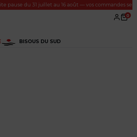
 du 31 juillet au 16 août — vos commandes seront traitée
0
E
BISOUS DU SUD