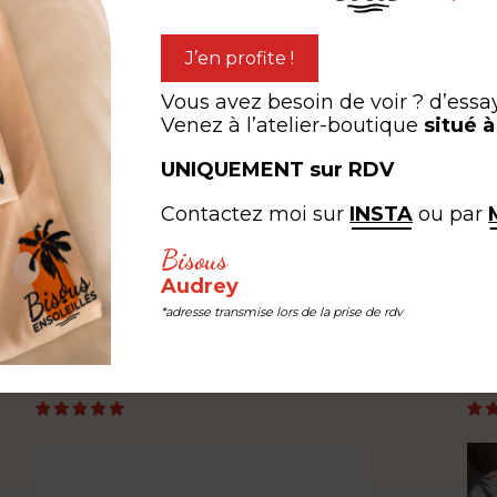
J’en profite !
tte"
Plage de Sainte-Asile à Sa
Mandrier-sur-Mer
Vous avez besoin de voir ? d’essa
,00
€
Venez à l’atelier-boutique
situé 
à partir de
0,00
€
UNIQUEMENT sur RDV
Contactez moi sur
INSTA
ou par
expérien
ARTAGEZ VOTRE
Bisous
Audrey
*adresse transmise lors de la prise de rdv
#LEB #LESEDITIONSBISOUS