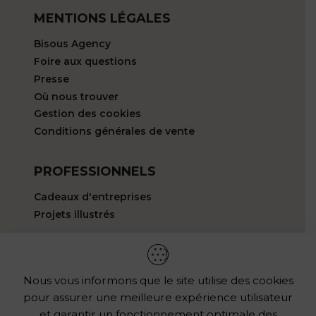
MENTIONS LÉGALES
Bisous Agency
Foire aux questions
Presse
Où nous trouver
Gestion des cookies
Conditions générales de vente
PROFESSIONNELS
Cadeaux d'entreprises
Projets illustrés
HELLO@LESEDITIONSBISOUS.COM
LES REVENDEURS
Nous vous informons que le site utilise des cookies
Vous aimez mon univers ?
pour assurer une meilleure expérience utilisateur
et garantir un fonctionnement optimale des