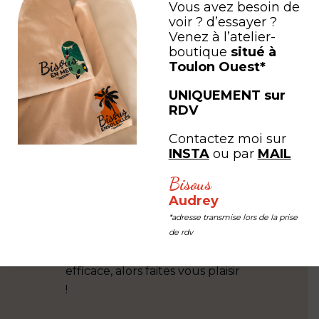
Vous avez besoin de
voir ? d’essayer ?
Venez à l’atelier-
boutique
situé à
Toulon Ouest*
UNIQUEMENT sur
RDV
Christèle Bonnefon
Carole CI
Contactez moi sur
ets du
Des paysages de notre
Reçu ce j
INSTA
ou par
MAIL
us
quotidien magnifiés par le
téléphone
z d’avoir
talent artistique d'Audrey. Les
Sanary et j
Bisous
paradis
couleurs et les volutes
renforcée 
Audrey
 s’est
contemporains invitent au
rapide et s
*adresse transmise lors de la prise
de rdv
pour
voyage. Chapeau l'artiste ! Le
juste parf
 et faire
site des Editions Bisous est très
vivement.
estif et
efficace, alors faites vous plaisir
!