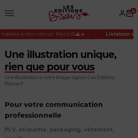
tées à mon retour. Merci 🐚🌊☀️
•
Livraison offert
0
tées à mon retour. Merci 🐚🌊☀️
•
Livraison offert
Une illustration unique,
rien que pour vous
Une Illustration à votre image signée Les Éditions
Bisous !!
Pour votre communication
professionnelle
PLV, étiquette, packaging, vêtement,