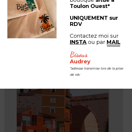
boutique
situé à
"Notre Dame de la Garde - Marseille "
Toulon Ouest*
à partir de
40,00
€
UNIQUEMENT sur
RDV
Contactez moi sur
INSTA
ou par
MAIL
Bisous
Audrey
*adresse transmise lors de la prise
de rdv