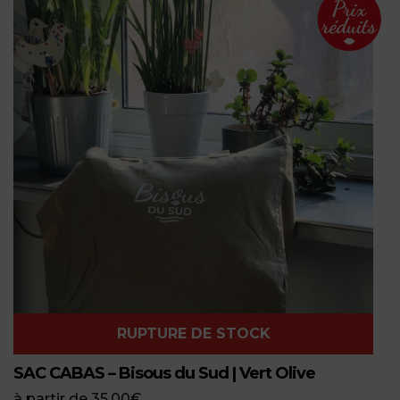
RUPTURE DE STOCK
SAC CABAS – Bisous du Sud | Vert Olive
à partir de
35,00
€