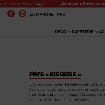
erci 🐚🌊☀️
•
Livraison offerte en point relais
à 
LA MARQUE
PRO
DÉCO
PAPETERIE
AC
PIN'S « KISSKISS »
Et si vous portiez les illustrations Les Éditions 
Seul ou en accumulation, les pin's en acrylique
mettre du sud sur vos tenues. Cet accessoire bi
un doux chant du sud à votre journée.