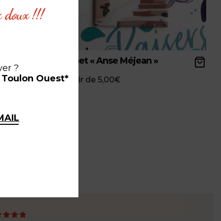
x doux !!!
Magnet « Anse Méjean »
yer ?
à Toulon Ouest*
à partir de
5,00
€
MAIL
ce