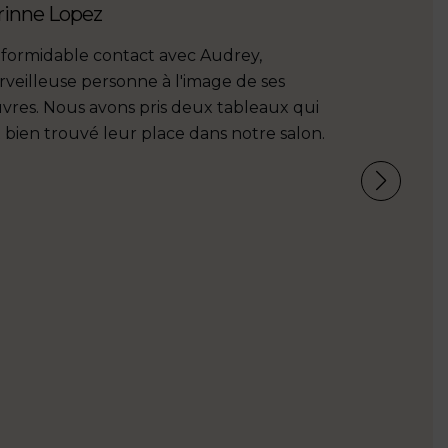
rinne Lopez
formidable contact avec Audrey,
veilleuse personne à l'image de ses
res. Nous avons pris deux tableaux qui
 bien trouvé leur place dans notre salon.
Patrick
J’ai beauco
douces de 
bonne ambia
ressemblan
d’ancienne
graphiques