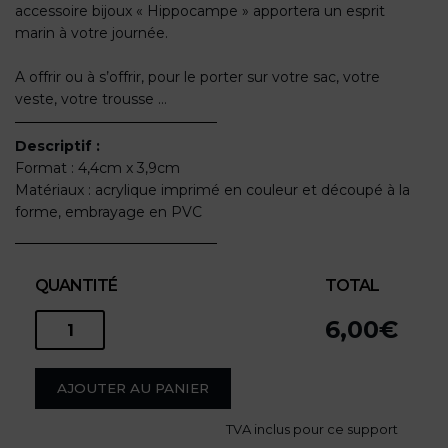
accessoire bijoux « Hippocampe » apportera un esprit
marin à votre journée.
A offrir ou à s’offrir, pour le porter sur votre sac, votre
veste, votre trousse …
Descriptif :
Format : 4,4cm x 3,9cm
Matériaux : acrylique imprimé en couleur et découpé à la
forme, embrayage en PVC
QUANTITÉ
TOTAL
6,00
€
quantité
de
AJOUTER AU PANIER
PIN'S
TVA
inclus pour ce support