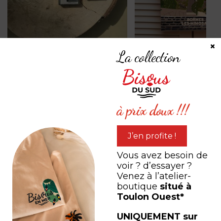
×
Porte-clé métallique
Bormes Les Mimosa
La collection
avec illustration
Bougainvillier - PV
« Escapade à Saint
à partir de
25,00
€
Tropez »
à partir de
6,00
€
à prix doux !!!
J’en profite !
PARTAGEZ VOTRE
Vous avez besoin de
expérience
voir ? d’essayer ?
Venez à l’atelier-
boutique
situé à
Toulon Ouest*
#LEB #LESEDITIONSBISOUS
UNIQUEMENT sur