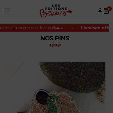
 à mon retour. Merci 🐚🌊☀️
•
Livraison offerte en
0
 à mon retour. Merci 🐚🌊☀️
•
Livraison offerte en
NOS PINS
xoxo