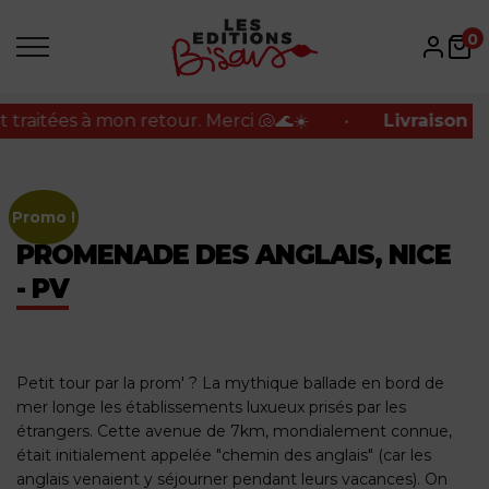
itées à mon retour. Merci 🐚🌊☀️
•
Livraison offer
0
itées à mon retour. Merci 🐚🌊☀️
•
Livraison offer
Promo !
PROMENADE DES ANGLAIS, NICE
- PV
Petit tour par la prom' ? La mythique ballade en bord de
mer longe les établissements luxueux prisés par les
étrangers. Cette avenue de 7km, mondialement connue,
était initialement appelée "chemin des anglais" (car les
anglais venaient y séjourner pendant leurs vacances). On