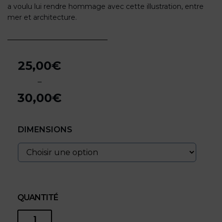
a voulu lui rendre hommage avec cette illustration, entre
mer et architecture.
25,00
€
–
30,00
€
Plage
de
DIMENSIONS
prix :
25,00€
à
30,00€
QUANTITÉ
quantité