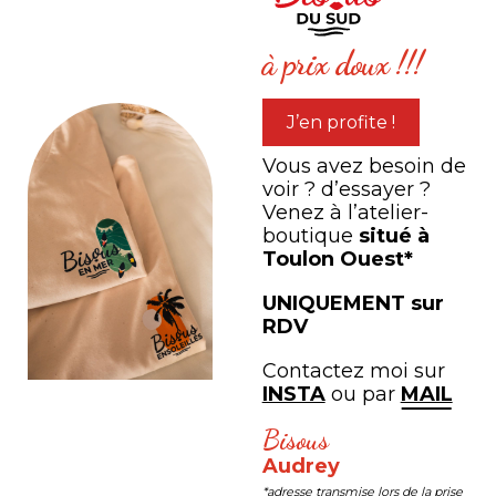
expérience
à prix doux !!!
#LEB #LESEDITIONSBISOUS
J’en profite !
Vous avez besoin de
voir ? d’essayer ?
Venez à l’atelier-
Corinne Lopez
boutique
situé à
Toulon Ouest*
Un formidable contact avec
Audrey, merveilleuse
UNIQUEMENT sur
personne à l'image de ses
RDV
œuvres. Nous avons pris deux
Contactez moi sur
tableaux qui ont bien trouvé
INSTA
ou par
MAIL
leur place dans notre salon.
Bisous
Audrey
Céline Na
*adresse transmise lors de la prise