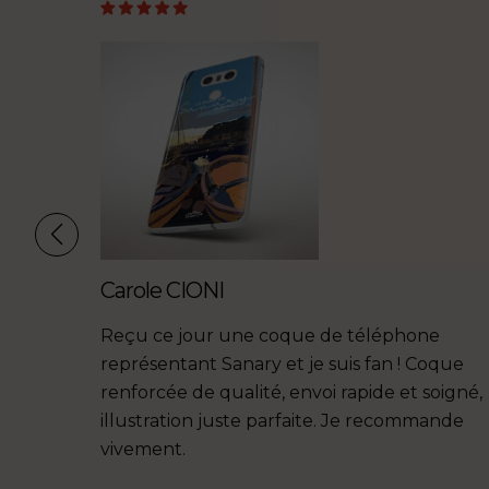
Carole CIONI
isous afin
Reçu ce jour une coque de téléphone
i tenait
représentant Sanary et je suis fan ! Coque
 et à
renforcée de qualité, envoi rapide et soigné,
ment et
illustration juste parfaite. Je recommande
avoir un
vivement.
 ma