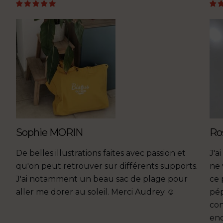
Sophie MORIN
Ro
De belles illustrations faites avec passion et
J'a
qu'on peut retrouver sur différents supports.
ne 
J'ai notamment un beau sac de plage pour
ce 
aller me dorer au soleil. Merci Audrey ☺
pép
con
end