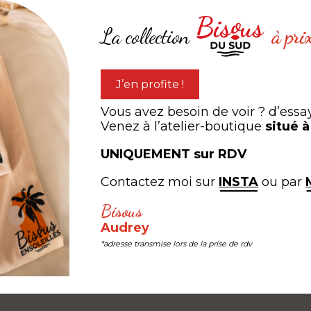
La collection
à pri
J’en profite !
Portissol - Sanary -
Magnet « L'amour de la m
Vous avez besoin de voir ? d’essa
Venez à l’atelier-boutique
situé 
à partir de
5,00
€
5,00
€
UNIQUEMENT sur RDV
Contactez moi sur
INSTA
ou par
expérien
Bisous
ARTAGEZ VOTRE
Audrey
*adresse transmise lors de la prise de rdv
#LEB #LESEDITIONSBISOUS