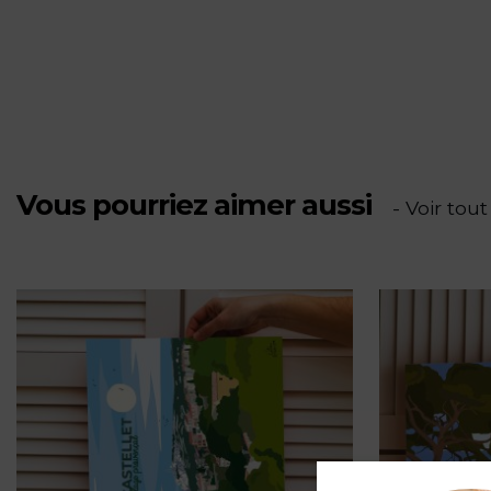
Plongeur-
PV
Vous pourriez aimer aussi
- Voir tout