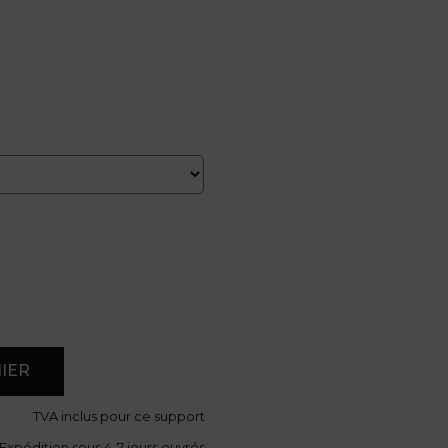
IER
TVA
inclus pour ce support
Expédition sous 4-7 jours ouvrés