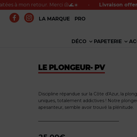
on retour. Merci 🐚🌊☀️
•
Livraison offerte en po
LA MARQUE
PRO
DÉCO
PAPETERIE
AC
LE PLONGEUR- PV
Discipline répandue sur la Côte d'Azur, la plon
uniques, totalement addictives ! Notre plonge
apesanteur, semble avoir trouvé la plénitude.