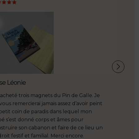
se Léonie
Sophie Sk
i acheté trois magnets du Pin de Galle. Je
Bravo pour
vous remercierai jamais assez d’avoir peint
petit coin de paradis dans lequel mon
é s’est donné corps et âmes pour
struire son cabanon et faire de ce lieu un
roit festif et familial. Merci encore.