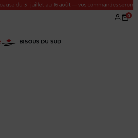
 31 juillet au 16 août — vos commandes seront traitées à
0
E
BISOUS DU SUD