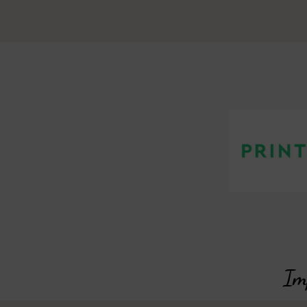
🏻
Imp