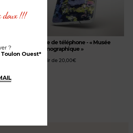
x doux !!!
er »
Coque de téléphone - « Musée
yer ?
Océanographique »
à Toulon Ouest*
à partir de
20,00
€
MAIL
ce