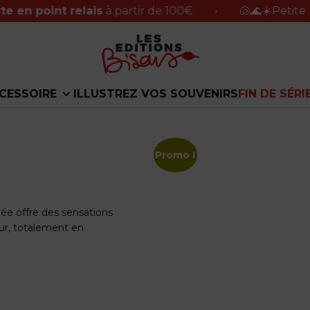
int relais
à partir de 100€
•
🐚🌊☀️Petite pause du
CESSOIRE
ILLUSTREZ VOS SOUVENIRS
FIN DE SÉRI
Promo !
gée offre des sensations
ur, totalement en