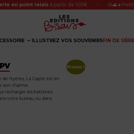
oint relais
à partir de 100€
•
🐚🌊☀️Petite pause d
CESSOIRE
ILLUSTREZ VOS SOUVENIRS
FIN DE SÉRI
 PV
Promo !
me de Hyères, La Capte est en
de son charme.
r recharger les batteries.
dans votre bureau ou dans