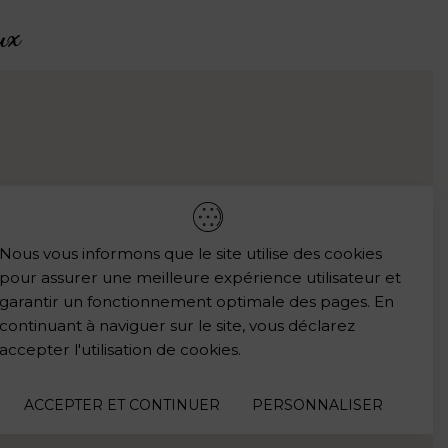
ux
HELLO@LESEDITIONSBISOUS.COM
LES REVENDEURS
Vous aimez mon univers ?
Nous vous informons que le site utilise des cookies
pour assurer une meilleure expérience utilisateur et
garantir un fonctionnement optimale des pages. En
Les points de vente
continuant à naviguer sur le site, vous déclarez
accepter l'utilisation de cookies.
ACCEPTER ET CONTINUER
PERSONNALISER