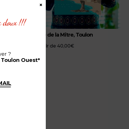
×
x doux !!!
Plage de la Mitre, Toulon
à partir de
40,00
€
yer ?
à Toulon Ouest*
MAIL
ce