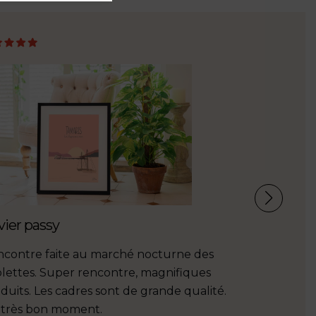
vier passy
Tom de M
contre faite au marché nocturne des
Les Édition
lettes. Super rencontre, magnifiques
Une illustr
duits. Les cadres sont de grande qualité.
toujours à 
très bon moment.
conseils pe