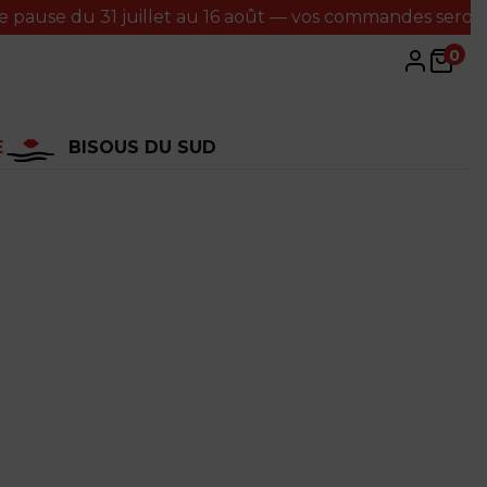
u 31 juillet au 16 août — vos commandes seront traitées 
0
E
BISOUS DU SUD