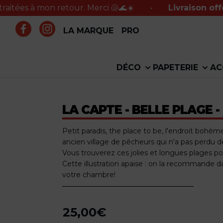
 mon retour. Merci 🐚🌊☀️
•
Livraison offerte en p
LA MARQUE
PRO
DÉCO
PAPETERIE
AC
LA CAPTE - BELLE PLAGE -
Petit paradis, the place to be, l'endroit bohè
ancien village de pêcheurs qui n'a pas perdu 
Vous trouverez ces jolies et longues plages pou
Cette illustration apaise : on la recommande 
votre chambre!
25,00
€