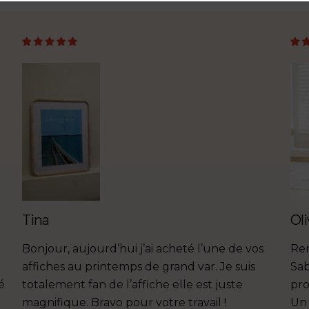
Tina
Oli
Bonjour, aujourd’hui j’ai acheté l’une de vos
Ren
affiches au printemps de grand var. Je suis
Sab
é
totalement fan de l’affiche elle est juste
pro
magnifique. Bravo pour votre travail !
Un 