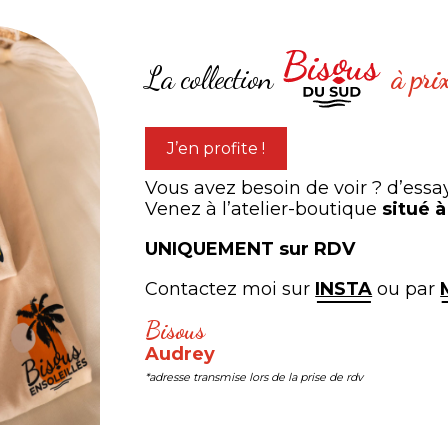
La collection
à pri
Magnet « QUEEN BEE »
J’en profite !
à partir de
5,00
€
Vous avez besoin de voir ? d’essa
Venez à l’atelier-boutique
situé 
UNIQUEMENT sur RDV
0,00
€
Contactez moi sur
INSTA
ou par
Bisous
expérien
Audrey
ARTAGEZ VOTRE
*adresse transmise lors de la prise de rdv
#LEB #LESEDITIONSBISOUS