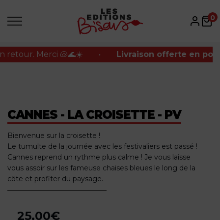
tour. Merci 🐚🌊☀️
•
Livraison offerte en point re
0
tour. Merci 🐚🌊☀️
•
Livraison offerte en point re
CANNES - LA CROISETTE - PV
Bienvenue sur la croisette !
Le tumulte de la journée avec les festivaliers est passé !
Cannes reprend un rythme plus calme ! Je vous laisse
vous assoir sur les fameuse chaises bleues le long de la
côte et profiter du paysage.
25,00
€