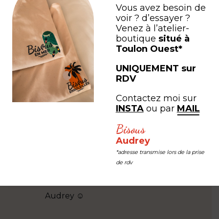
Vous avez besoin de
voir ? d’essayer ?
Venez à l’atelier-
boutique
situé à
Toulon Ouest*
UNIQUEMENT sur
RDV
Contactez moi sur
Sophie MORIN
Emilie In
INSTA
ou par
MAIL
de dans
De belles illustrations faites
Jolies créa
Bisous
 qui
avec passion et qu'on peut
Toulon et 
Audrey
te belle
retrouver sur différents
pas que ! P
*adresse transmise lors de la prise
supports. J'ai notamment un
tableaux et
de rdv
beau sac de plage pour aller
bonne quali
me dorer au soleil. Merci
accompagné
Audrey ☺
mot. Je r