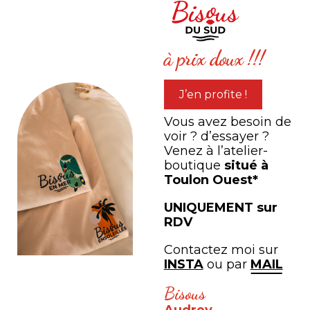
tout
à prix doux !!!
J’en profite !
Vous avez besoin de
voir ? d’essayer ?
Venez à l’atelier-
boutique
situé à
Toulon Ouest*
UNIQUEMENT sur
RDV
Contactez moi sur
Lyly Belle la libellule
Flaine Forum
INSTA
ou par
MAIL
à partir de
0,00
€
à partir de
0,00
€
Bisous
Audrey