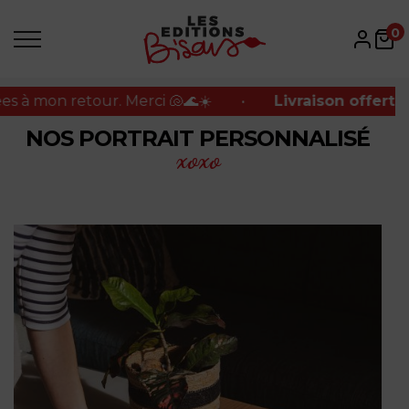
 mon retour. Merci 🐚🌊☀️
•
Livraison offerte en 
0
 mon retour. Merci 🐚🌊☀️
•
Livraison offerte en 
NOS PORTRAIT PERSONNALISÉ
xoxo