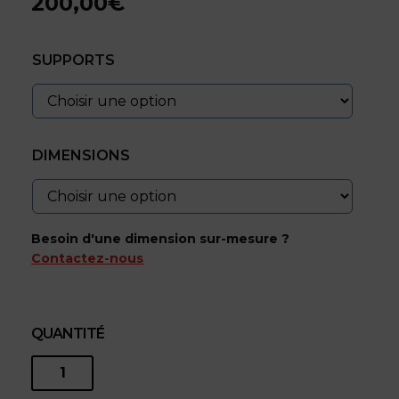
200,00
€
Plage
de
SUPPORTS
prix :
40,00€
à
200,00€
DIMENSIONS
Besoin d'une dimension sur-mesure ?
Contactez-nous
QUANTITÉ
quantité