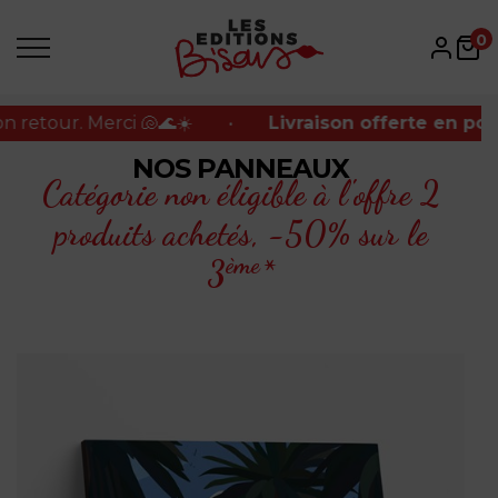
our. Merci 🐚🌊☀️
•
Livraison offerte en point rel
0
our. Merci 🐚🌊☀️
•
Livraison offerte en point rel
NOS PANNEAUX
Catégorie non éligible à l'offre 2
produits achetés,
-50% sur le
ème
3
*