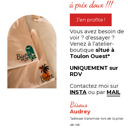
à prix doux !!!
J’en profite !
Vous avez besoin de
voir ? d’essayer ?
Venez à l’atelier-
boutique
situé à
Toulon Ouest*
UNIQUEMENT sur
RDV
LEMON
OISEAUX ESPIÈGLE
Contactez moi sur
à partir de
40,00
€
à partir de
25,00
€
INSTA
ou par
MAIL
Bisous
PARTAGEZ VOTRE
Audrey
*adresse transmise lors de la prise
expérience
de rdv