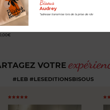
Bisous
Audrey
*adresse transmise lors de la prise de rdv
léphone - « Lyly
llule »
0,00
€
expérien
ARTAGEZ VOTRE
#LEB #LESEDITIONSBISOUS