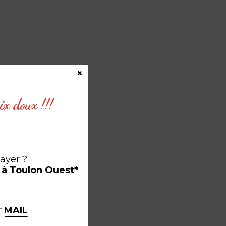
×
ix doux !!!
sayer ?
 à Toulon Ouest*
r
MAIL