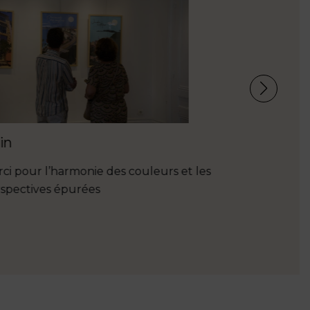
Un formida
merveilleu
œuvres. No
ont bien t
in
ci pour l’harmonie des couleurs et les
spectives épurées