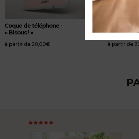
Coque de téléphone -
Coque de té
« Bisous ! »
Belle La Libe
à partir de
20,00
€
à partir de
2
P