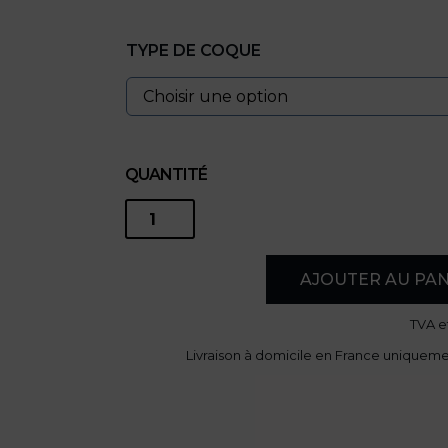
Plage
de
TYPE DE COQUE
prix :
20,00€
à
25,00€
QUANTITÉ
quantité
de
AJOUTER AU PAN
Coque
TVA
e
Livraison à domicile en France uniquem
de
téléphone