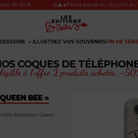
100€
•
🐚🌊☀️Petite pause du 31 juillet au 16 août 
CESSOIRE
ILLUSTREZ VOS SOUVENIRS
FIN DE SÉRI
NOS COQUES DE TÉLÉPHON
ligible à l'offre 2 produits achetés,
-50%
 QUEEN BEE »
otre illustration « Queen