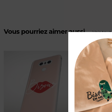
-
«
Queen
Vous pourriez aimer aussi
- Voir tout
Bee
»