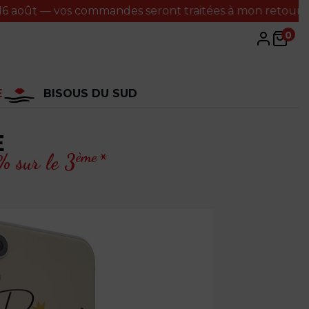
— vos commandes seront traitées à mon retour. Merci 🐚🌊
0
E
BISOUS DU SUD
E
ème
 sur le 3
*