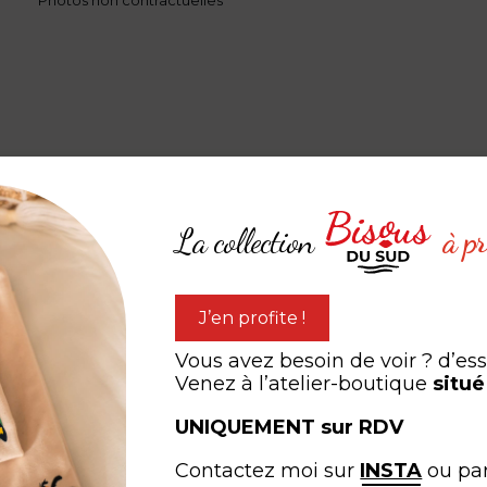
Photos non contractuelles
La collection
à pr
J’en profite !
Vous avez besoin de voir ? d’es
Venez à l’atelier-boutique
situé
UNIQUEMENT sur RDV
Contactez moi sur
INSTA
ou pa