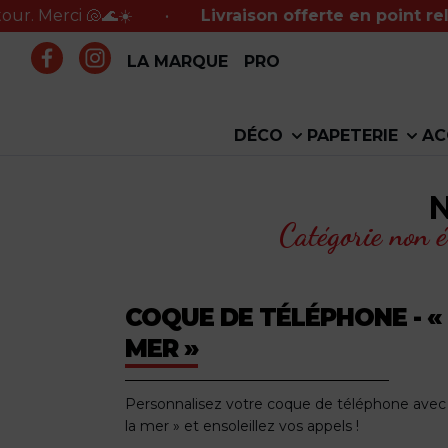
i 🐚🌊☀️
•
Livraison offerte en point relais
à part
LA MARQUE
PRO
DÉCO
PAPETERIE
AC
Catégorie non é
COQUE DE TÉLÉPHONE - «
MER »
Personnalisez votre coque de téléphone avec no
la mer » et ensoleillez vos appels !