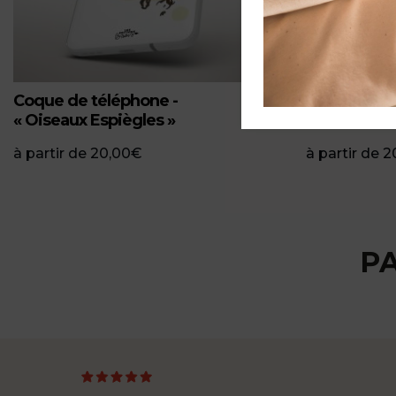
Coque de téléphone -
Coque de té
« Oiseaux Espiègles »
Man »
à partir de
20,00
€
à partir de
2
P