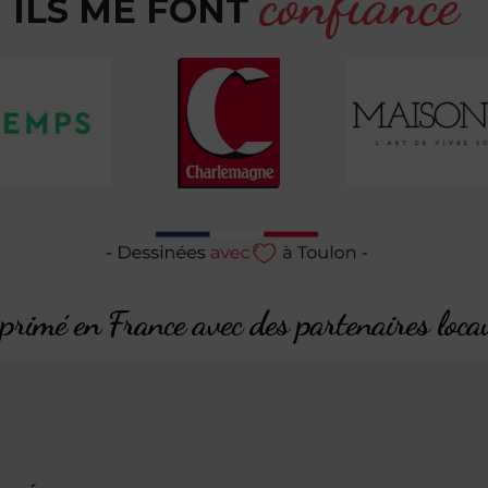
confiance
ILS ME FONT
rimé en France avec des partenaires loca