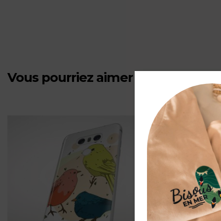
-
«
L'amour
Vous pourriez aimer aussi
- Voir tout
de
la
mer
»