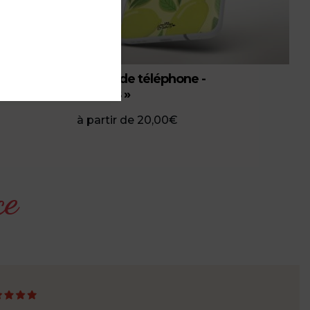
Coque de téléphone -
an »
« Citrus »
à partir de
20,00
€
ce