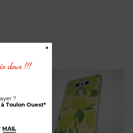
×
ix doux !!!
sayer ?
 à Toulon Ouest*
r
MAIL