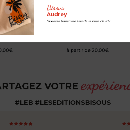
Bisous
Audrey
*adresse transmise lors de la prise de rdv
léphone - « Flying
Coque de téléphone -
« Sailing The Mediterrane
0,00
€
à partir de
20,00
€
expérien
ARTAGEZ VOTRE
#LEB #LESEDITIONSBISOUS