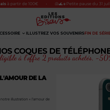
ir de 100€
•
🐚🌊☀️Petite pause du 31 juillet au 1
CESSOIRE
ILLUSTREZ VOS SOUVENIRS
FIN DE SÉRI
NOS COQUES DE TÉLÉPHON
ligible à l'offre 2 produits achetés,
-50%
 L'AMOUR DE LA
tre illustration « l’amour de