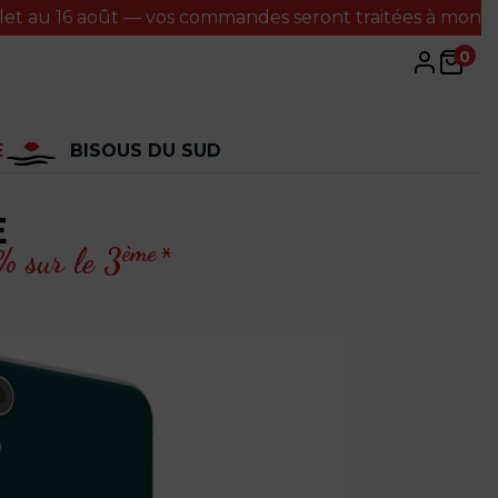
6 août — vos commandes seront traitées à mon retour. Mer
0
E
BISOUS DU SUD
E
ème
 sur le 3
*