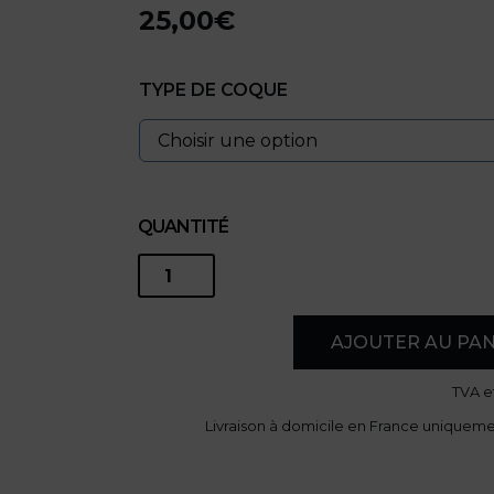
25,00
€
Plage
de
TYPE DE COQUE
prix :
20,00€
à
25,00€
QUANTITÉ
quantité
de
AJOUTER AU PAN
Coque
TVA
e
Livraison à domicile en France uniquem
de
téléphone