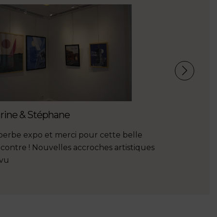
rine & Stéphane
Emilie Co
erbe expo et merci pour cette belle
Mon sac pl
contre ! Nouvelles accroches artistiques
en toute o
 vu
lavage....n