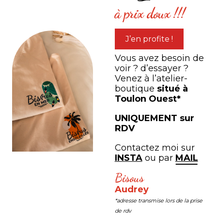
à prix doux !!!
sur
J’en profite !
mer
Vous avez besoin de
»
voir ? d’essayer ?
Venez à l’atelier-
boutique
situé à
Toulon Ouest*
Coque de téléphone - «
Coque de téléphone 
L'amour de la mer »
Sanary-sur-Mer, ent
UNIQUEMENT sur
ciel et mer »
RDV
à partir de
20,00
€
à partir de
20,00
€
Contactez moi sur
INSTA
ou par
MAIL
Bisous
PARTAGEZ VOTRE
Audrey
expérience
*adresse transmise lors de la prise
de rdv