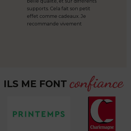
va
belle qualité, et sur différents
Toulon et 
maison.
supports. Cela fait son petit
pas que ! P
t
effet comme cadeaux. Je
tableaux et
recommande vivement
bonne quali
accompagné
mot. Je r
confiance
ILS ME FONT