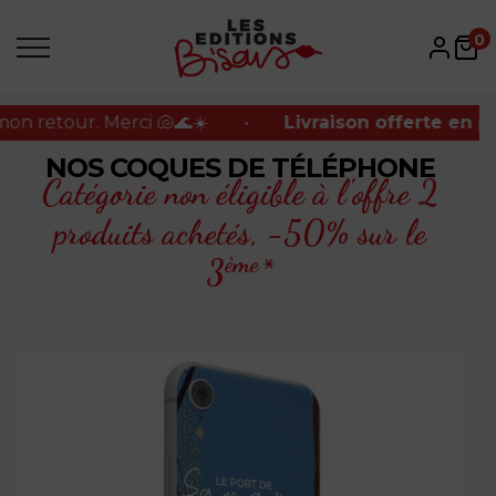
etour. Merci 🐚🌊☀️
•
Livraison offerte en point 
0
etour. Merci 🐚🌊☀️
•
Livraison offerte en point 
NOS COQUES DE TÉLÉPHONE
Catégorie non éligible à l'offre 2
produits achetés,
-50% sur le
ème
3
*