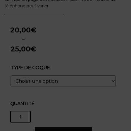
téléphone peut varier.
20,00
€
–
25,00
€
Plage
de
TYPE DE COQUE
prix :
20,00€
à
25,00€
QUANTITÉ
quantité