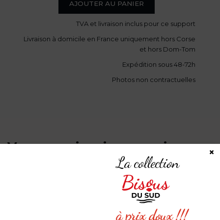
de
AJOUTER AU PANIER
TVA
et livraison
inclus pour ce support
Coque
Livraison à domicile en France uniquement hors Corse
de
et hors Dom-Tom
Expédition sous 48-72h
téléphone
Photos non contractuelles
-
«
L’îlot
Vous pourriez aimer aussi
- Voir
×
La collection
tout
du
Rascas
à prix doux !!!
»