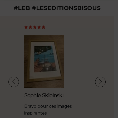
#LEB #LESEDITIONSBISOUS
TTO
Sophie Skibinski
Sophie 
ations
Bravo pour ces images
De belles il
s bien
inspirantes
avec passi