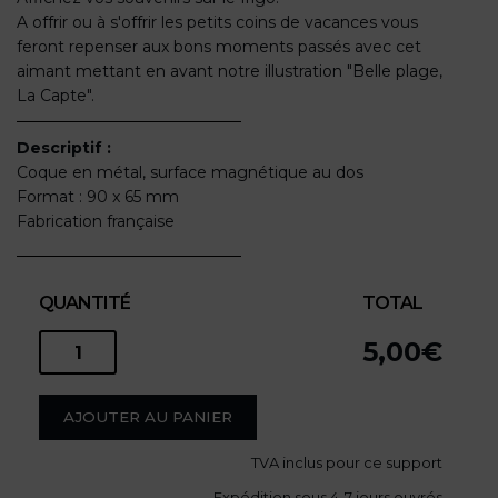
A offrir ou à s'offrir les petits coins de vacances vous
feront repenser aux bons moments passés avec cet
aimant mettant en avant notre illustration "Belle plage,
La Capte".
Descriptif :
Coque en métal, surface magnétique au dos
Format : 90 x 65 mm
Fabrication française
QUANTITÉ
TOTAL
5,00
€
quantité
de
AJOUTER AU PANIER
Magnet
TVA
inclus pour ce support
Expédition sous 4-7 jours ouvrés