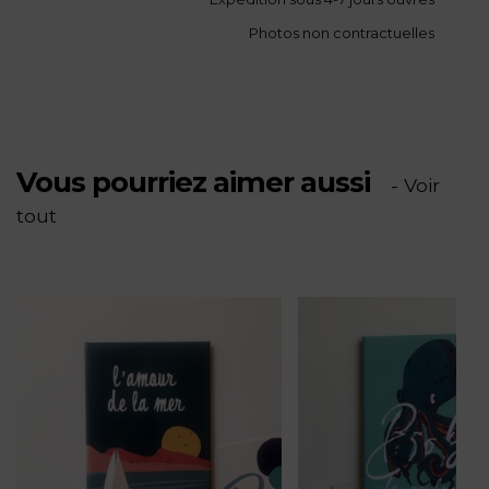
« Belle
Photos non contractuelles
plage,
La
Capte »
Vous pourriez aimer aussi
- Voir
tout