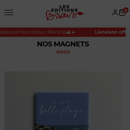
es à mon retour. Merci 🐚🌊☀️
•
Livraison offerte 
0
es à mon retour. Merci 🐚🌊☀️
•
Livraison offerte 
NOS MAGNETS
xoxo