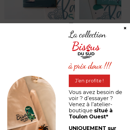
Magnet « L'amour de la
Magnet « Bob le pou
×
mer »
La collection
à partir de
5,00
€
à partir de
5,00
€
à prix doux !!!
PARTAGEZ VOTRE
expérience
J’en profite !
Vous avez besoin de
voir ? d’essayer ?
#LEB #LESEDITIONSBISOUS
Venez à l’atelier-
boutique
situé à
Toulon Ouest*
UNIQUEMENT sur