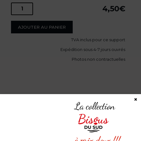
4,50
€
quantité
de
AJOUTER AU PANIER
Bormes
TVA
inclus pour ce support
Expédition sous 4-7 jours ouvrés
les
Photos non contractuelles
Mimosas
-
×
Le
PARTAGEZ VOTRE
La collection
expérience
Village
à prix doux !!!
#LEB #LESEDITIONSBISOUS