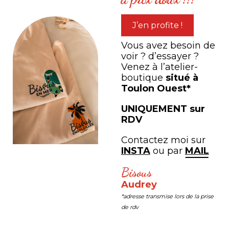
J’en profite !
Vous avez besoin de
Yannick 
voir ? d’essayer ?
Venez à l’atelier-
Articles o
boutique
situé à
belle déco
Toulon Ouest*
habiller. T
UNIQUEMENT sur
Beaucoup d
RDV
univers. O
acheter !!
Contactez moi sur
INSTA
ou par
MAIL
sympa et tr
recommand
Laura
Bisous
Audrey
i pour
Je suis totalement séduite par
*adresse transmise lors de la prise
!
vos créations, c’est vraiment
de rdv
époustouflant ! J’adore