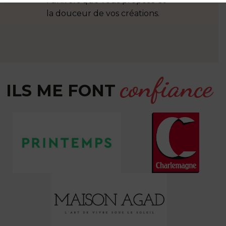
l’univers que vous proposé et
la douceur de vos créations.
confiance
ILS ME FONT