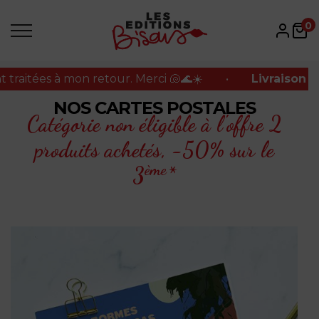
itées à mon retour. Merci 🐚🌊☀️
•
Livraison offer
0
itées à mon retour. Merci 🐚🌊☀️
•
Livraison offer
NOS CARTES POSTALES
Catégorie non éligible à l'offre 2
produits achetés,
-50% sur le
ème
3
*