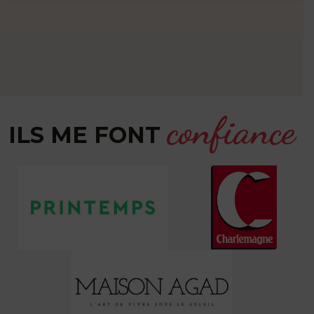
effet com
recomman
confiance
ILS ME FONT