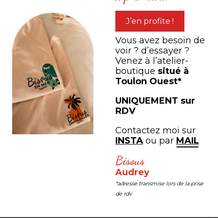
#LEB #LESEDITIONSBISOUS
J’en profite !
Vous avez besoin de
voir ? d’essayer ?
Venez à l’atelier-
boutique
situé à
Toulon Ouest*
UNIQUEMENT sur
RDV
Contactez moi sur
INSTA
ou par
MAIL
Bisous
Mia Lecomte
Jacques 
Audrey
*adresse transmise lors de la prise
us faire
Magnifique ! Continuez ainsi
De très bel
de rdv
l du
belle quali
adore
supports. C