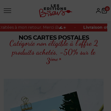
ées à mon retour. Merci 🐚🌊☀️
•
Livraison offerte
0
ées à mon retour. Merci 🐚🌊☀️
•
Livraison offerte
NOS CARTES POSTALES
Catégorie non éligible à l'offre 2
produits achetés,
-50% sur le
ème
3
*