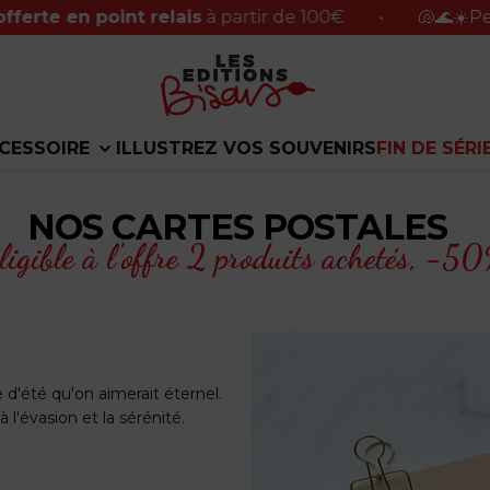
en point relais
à partir de 100€
•
🐚🌊☀️Petite pau
CESSOIRE
ILLUSTREZ VOS SOUVENIRS
FIN DE SÉRI
NOS CARTES POSTALES
ligible à l'offre 2 produits achetés,
-50%
été qu'on aimerait éternel.
 l'évasion et la sérénité.