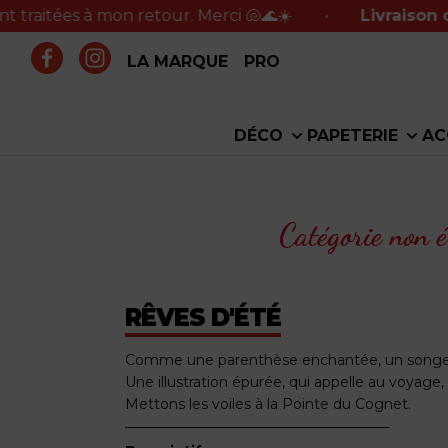
es à mon retour. Merci 🐚🌊☀️
•
Livraison offerte 
LA MARQUE
PRO
DÉCO
PAPETERIE
AC
Catégorie non é
RÊVES D'ÉTÉ
Comme une parenthèse enchantée, un songe d'
Une illustration épurée, qui appelle au voyage, à
Mettons les voiles à la Pointe du Cognet.