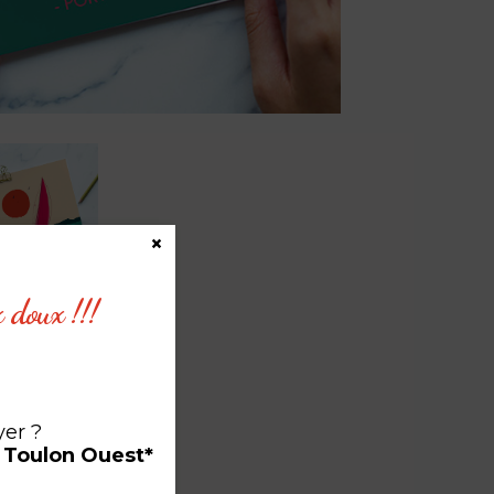
×
x doux !!!
ce
yer ?
à Toulon Ouest*