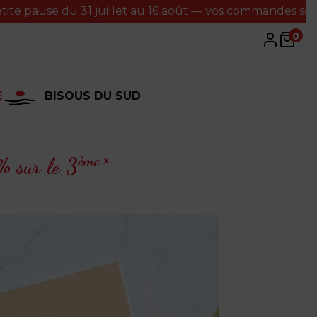
se du 31 juillet au 16 août — vos commandes seront trait
0
E
BISOUS DU SUD
ème
 sur le 3
*