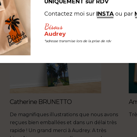
#LEB #LESEDITIONSBISOUS
UNIQUEMENT sur RDV
Contactez moi sur
INSTA
ou par
Bisous
Audrey
*adresse transmise lors de la prise de rdv
Catherine BRUNETTO
Am
De magnifiques illustrations que nous avons
Trè
reçues bien emballées et dans un délai très
rapide ! Un grand merci à Audrey. A très