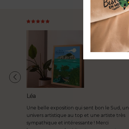
Léa
règne.
Une belle exposition qui sent bon le Sud, un
Merci
univers artistique au top et une artiste très
sympathique et intéressante ! Merci