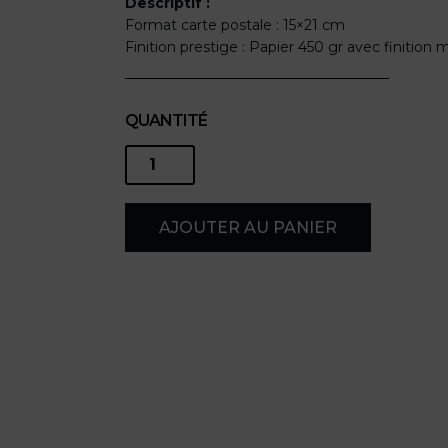
Descriptif :
Format carte postale : 15×21 cm
Finition prestige : Papier 450 gr avec finition 
QUANTITÉ
quantité
de
AJOUTER AU PANIER
Rêves
d'été