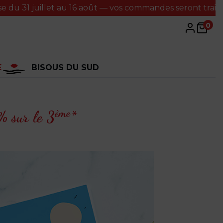
juillet au 16 août — vos commandes seront traitées à mon
0
E
BISOUS DU SUD
ème
 sur le 3
*