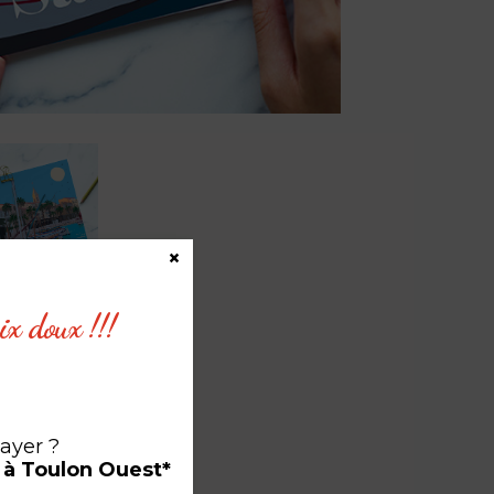
×
ix doux !!!
ce
sayer ?
 à Toulon Ouest*