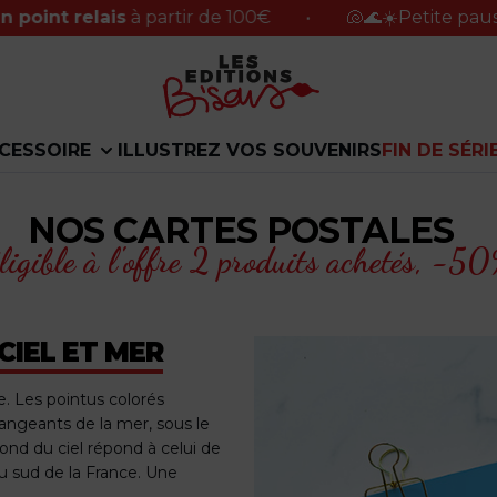
relais
à partir de 100€
•
🐚🌊☀️Petite pause du 31 
CESSOIRE
ILLUSTREZ VOS SOUVENIRS
FIN DE SÉRI
NOS CARTES POSTALES
ligible à l'offre 2 produits achetés,
-50%
CIEL ET MER
. Les pointus colorés
hangeants de la mer, sous le
nd du ciel répond à celui de
u sud de la France. Une