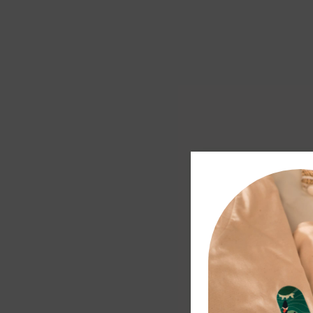
entre
ciel
et
mer
P