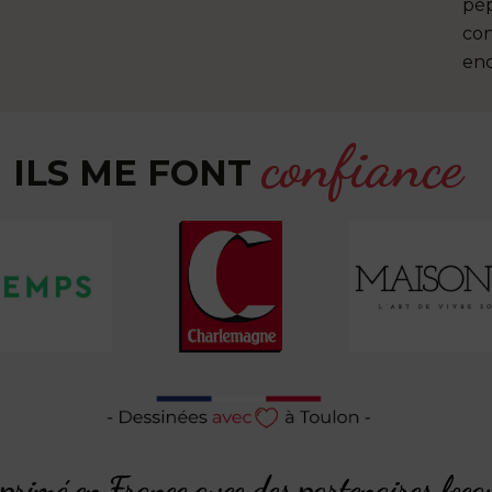
pép
con
end
confiance
ILS ME FONT
rimé en France avec des partenaires loca