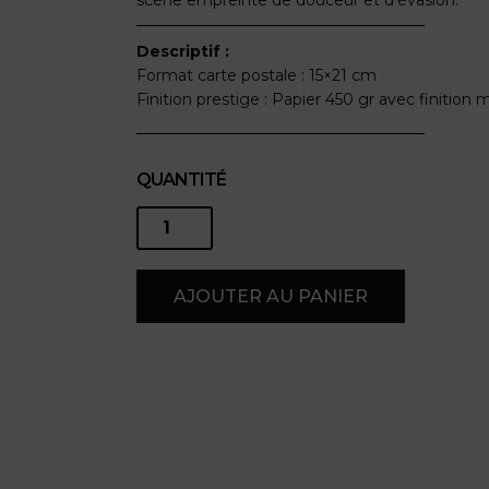
scène empreinte de douceur et d’évasion.
Descriptif :
Format carte postale : 15×21 cm
Finition prestige : Papier 450 gr avec finition 
QUANTITÉ
quantité
de
AJOUTER AU PANIER
Sanary-
sur-
Mer,