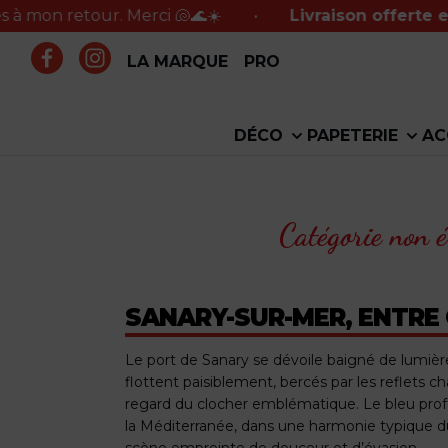
retour. Merci 🐚🌊☀️
•
Livraison offerte en point 
LA MARQUE
PRO
DÉCO
PAPETERIE
AC
Catégorie non é
SANARY-SUR-MER, ENTRE 
Le port de Sanary se dévoile baigné de lumière
flottent paisiblement, bercés par les reflets c
regard du clocher emblématique. Le bleu profo
la Méditerranée, dans une harmonie typique d