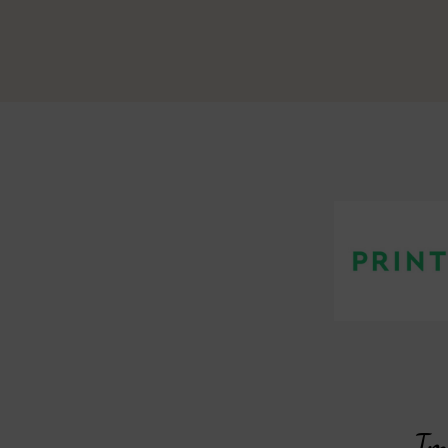
mande
Imp