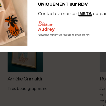
#LEB #LESEDITIONSBISOUS
UNIQUEMENT sur RDV
Contactez moi sur
INSTA
ou pa
Bisous
Audrey
*adresse transmise lors de la prise de rdv
Amélie Grimaldi
Ro
Très beau graphisme
J'a
ne 
ce 