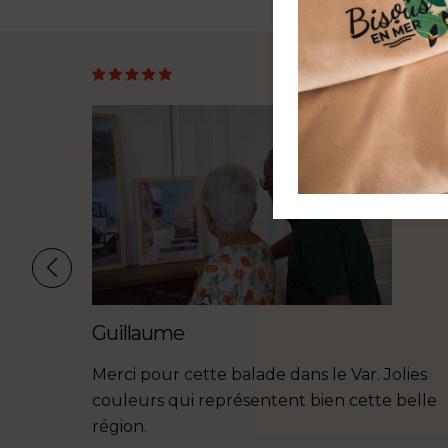
Guillaume
ne
Merci pour cette balade dans le Var. Jolies
Coque
couleurs qui représentent bien cette belle
soigné,
région.