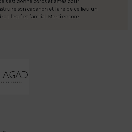
é s’est donné corps et âmes pour
!Livraison 
struire son cabanon et faire de ce lieu un
mot. Je r
roit festif et familial. Merci encore.
ux