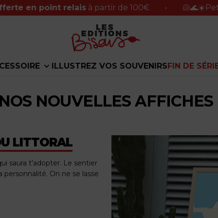
oint relais
à partir de 100€
•
🐚🌊☀️Petite pause d
CESSOIRE
ILLUSTREZ VOS SOUVENIRS
FIN DE SÉRI
NOS NOUVELLES AFFICHES
DU LITTORAL
qui saura t'adopter. Le sentier
a personnalité. On ne se lasse