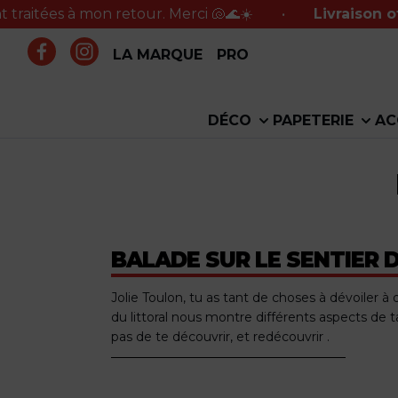
 mon retour. Merci 🐚🌊☀️
•
Livraison offerte en p
LA MARQUE
PRO
DÉCO
PAPETERIE
AC
BALADE SUR LE SENTIER 
Jolie Toulon, tu as tant de choses à dévoiler à 
du littoral nous montre différents aspects de t
pas de te découvrir, et redécouvrir .