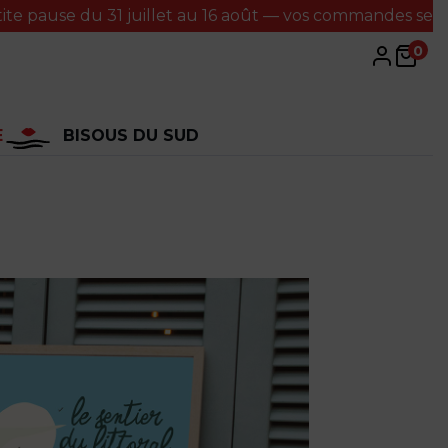
u 31 juillet au 16 août — vos commandes seront traitées
0
E
BISOUS DU SUD