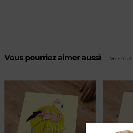
Balade
sur
le
sentier
Vous pourriez aimer aussi
- Voir tout
du
littoral