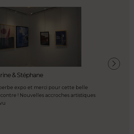
rine & Stéphane
Christèle
erbe expo et merci pour cette belle
Des paysag
contre ! Nouvelles accroches artistiques
par le tale
 vu
et les vol
voyage. Cha
Bisous est t
!