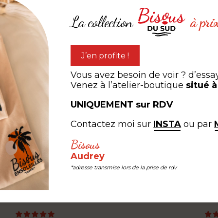
La collection
à pri
J’en profite !
Cigale
Flying man
Vous avez besoin de voir ? d’essa
Venez à l’atelier-boutique
situé 
,00
€
à partir de
0,00
€
UNIQUEMENT sur RDV
Contactez moi sur
INSTA
ou par
expérien
Bisous
ARTAGEZ VOTRE
Audrey
*adresse transmise lors de la prise de rdv
#LEB #LESEDITIONSBISOUS