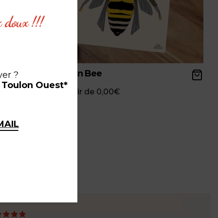
x doux !!!
Queen Bee
yer ?
à Toulon Ouest*
à partir de
0,00
€
MAIL
ce