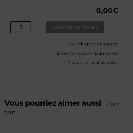
0,00
€
AJOUTER AU PANIER
quantité
de
TVA
inclus pour ce support
Expédition sous 4-7 jours ouvrés
Notre
Photos non contractuelles
Dame
de
la
Vous pourriez aimer aussi
- Voir
tout
Garde
-