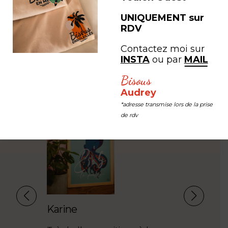
expérience
UNIQUEMENT sur
RDV
#LEB #LESEDITIONSBISOUS
Contactez moi sur
INSTA
ou par
MAIL
Bisous
Audrey
*adresse transmise lors de la prise
t avec
de rdv
 ses
ris deux
 trouvé
salon.
Karine
Guillaum