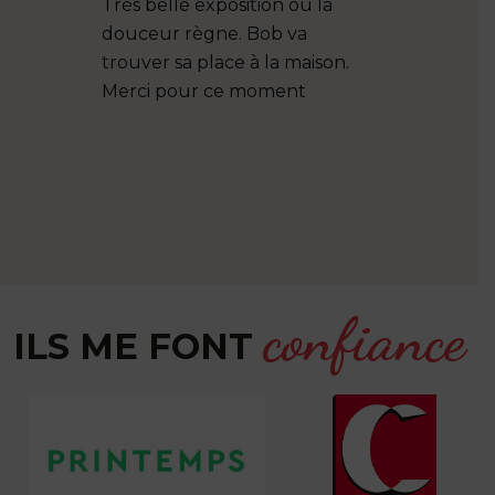
Très belle exposition où la
Merci pour
douceur règne. Bob va
le Var. Jol
trouver sa place à la maison.
représente
Merci pour ce moment
région.
confiance
ILS ME FONT