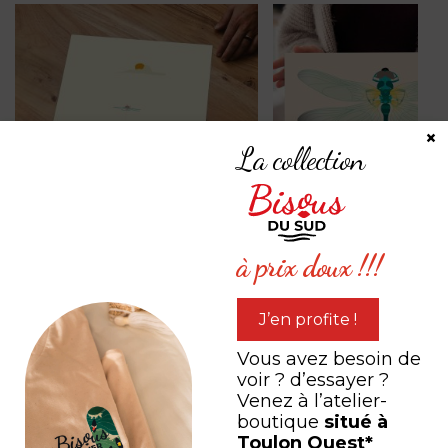
Marseille
×
La collection
à prix doux !!!
Le Plongeur
Lyly Belle la libellule
à partir de
0,00
€
à partir de
0,00
€
J’en profite !
Vous avez besoin de
voir ? d’essayer ?
Venez à l’atelier-
PARTAGEZ VOTRE
boutique
situé à
Toulon Ouest*