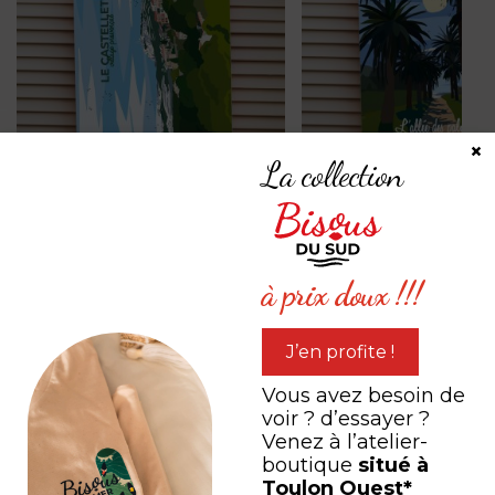
×
La collection
Le Castellet-village
Allée des palmiers -
provençal - PV
Croix Valmer - PV
à partir de
25,00
€
à partir de
25,00
€
à prix doux !!!
J’en profite !
PARTAGEZ VOTRE
Vous avez besoin de
expérience
voir ? d’essayer ?
Venez à l’atelier-
boutique
situé à
Toulon Ouest*