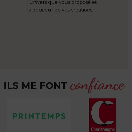
l’univers que vous proposé et
tenait par
la douceur de vos créations.
cœur à ma 
même. Grâ
accompagn
talent, Au
d’avoir un
a touché t
Merci encor
confiance
ILS ME FONT