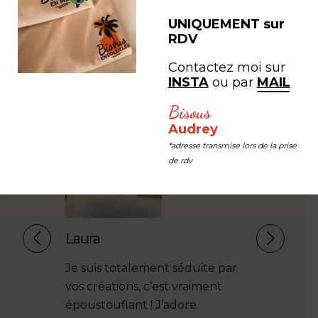
#LEB #LESEDITIONSBISOUS
UNIQUEMENT sur
RDV
Contactez moi sur
INSTA
ou par
MAIL
Bisous
Audrey
*adresse transmise lors de la prise
de rdv
Laura
Celia Hu
Je suis totalement séduite par
J’ai fait a
vos créations, c’est vraiment
Éditions Bi
époustouflant ! J’adore
une illustr