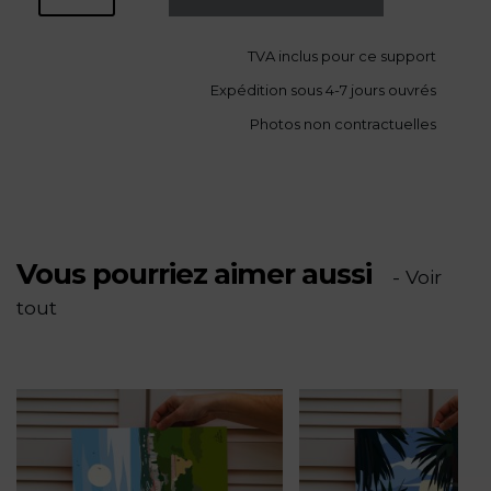
de
TVA
inclus pour ce support
Expédition sous 4-7 jours ouvrés
Les
Photos non contractuelles
pointus
de
la
Vous pourriez aimer aussi
- Voir
tout
Verne