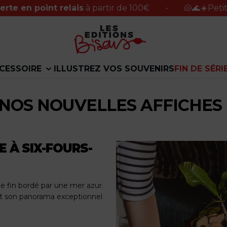
int relais
à partir de 100€
•
🐚🌊☀️Petite pause du
CESSOIRE
ILLUSTREZ VOS SOUVENIRS
FIN DE SÉRI
NOS NOUVELLES AFFICHES
 À SIX-FOURS-
le fin bordé par une mer azur.
 et son panorama exceptionnel