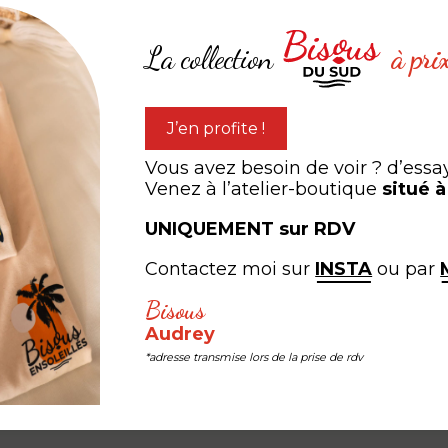
La collection
à pri
J’en profite !
Vous avez besoin de voir ? d’essa
amaris
Pont de Pierre à Bordeau
Venez à l’atelier-boutique
situé 
,00
€
à partir de
25,00
€
UNIQUEMENT sur RDV
Contactez moi sur
INSTA
ou par
Bisous
Audrey
expérien
ARTAGEZ VOTRE
*adresse transmise lors de la prise de rdv
#LEB #LESEDITIONSBISOUS