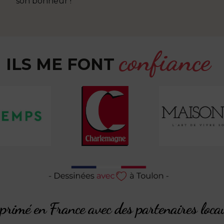
son bonheur !
confiance
ILS ME FONT
rimé en France avec des partenaires loca