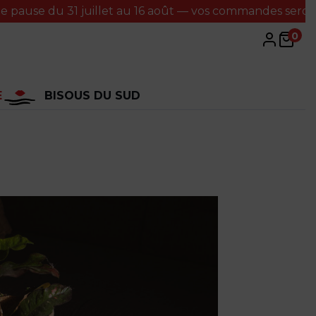
 31 juillet au 16 août — vos commandes seront traitées à
0
E
BISOUS DU SUD