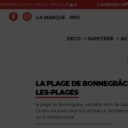
mon retour. Merci 🐚🌊☀️
•
Livraison offerte en po
LA MARQUE
PRO
DÉCO
PAPETERIE
AC
LA PLAGE DE BONNEGRÂCE
LES-PLAGES
la plage de Bonnegrâce, véritable écrin de sab
Ce lieu est prisé pour son ambiance familiale
sur la Méditerranée.