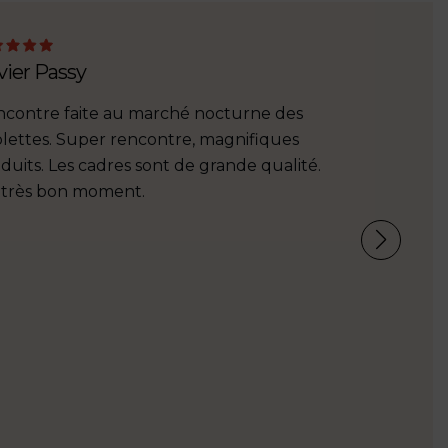
vier Passy
contre faite au marché nocturne des
lettes. Super rencontre, magnifiques
duits. Les cadres sont de grande qualité.
très bon moment.
Rose Léo
J'ai acheté
ne vous rem
ce petit c
pépé s’est