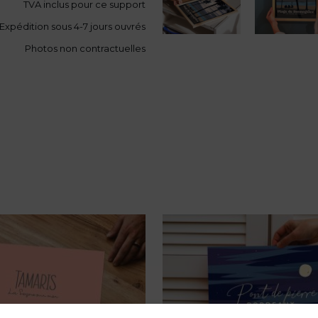
TVA
inclus pour ce support
Expédition sous 4-7 jours ouvrés
Photos non contractuelles