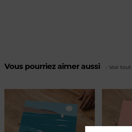
de
La
plage
de
Bonnegrâce
Vous pourriez aimer aussi
- Voir tout
à
Six-
Fours-
les-
Plages