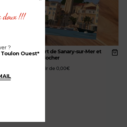
x doux !!!
yer ?
x - PV
Le port de Sanary-sur-Mer et
à Toulon Ouest*
son clocher
à partir de
0,00
€
MAIL
ce