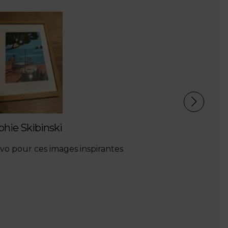
phie Skibinski
Céline Na
vo pour ces images inspirantes
Trop conte
rapidement
bisous à 1