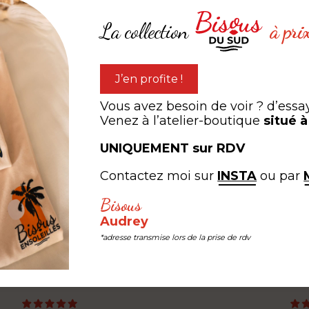
La collection
à pri
J’en profite !
Cigale
"Mer douillette"
Vous avez besoin de voir ? d’essa
Venez à l’atelier-boutique
situé 
,00
€
à partir de
0,00
€
UNIQUEMENT sur RDV
Contactez moi sur
INSTA
ou par
expérien
Bisous
ARTAGEZ VOTRE
Audrey
*adresse transmise lors de la prise de rdv
#LEB #LESEDITIONSBISOUS