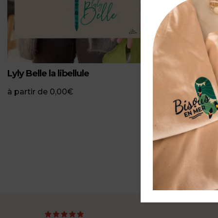
Lyly Belle la libellule
Kisskiss La 
à partir de
0,00
€
à partir de
0
P