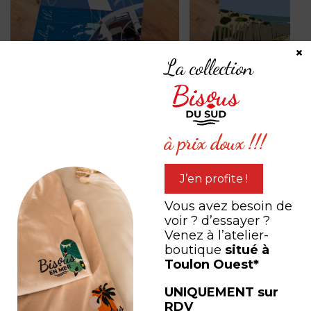
×
La collection
Sailing the ocean
Belle Plage
à prix doux !!!
à partir de
0,00
€
à partir de
0,00
€
J’en profite !
PARTAGEZ VOTRE
Vous avez besoin de
voir ? d’essayer ?
expérience
Venez à l’atelier-
boutique
situé à
Toulon Ouest*
#LEB #LESEDITIONSBISOUS
UNIQUEMENT sur
RDV