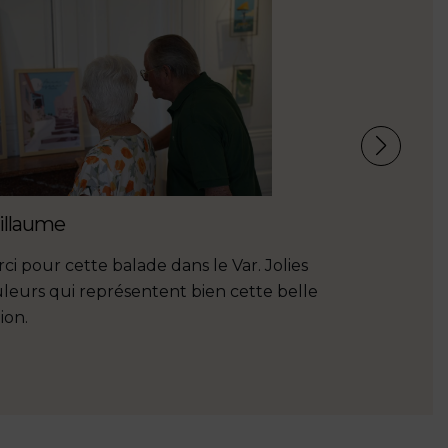
illaume
Léa
ci pour cette balade dans le Var. Jolies
Une belle 
leurs qui représentent bien cette belle
univers art
ion.
sympathiqu
beaucoup p
peu de beau