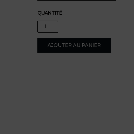
QUANTITÉ
quantité
de
AJOUTER AU PANIER
Toi
!