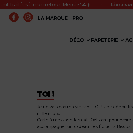
es à mon retour. Merci 🐚🌊☀️
•
Livraison offerte 
LA MARQUE
PRO
DÉCO
PAPETERIE
AC
TOI !
Je ne vois pas ma vie sans TOI ! Une déclarati
mille mots.
Carte à message format 10x15 cm pour écrire
accompagner un cadeau Les Éditions Bisous.