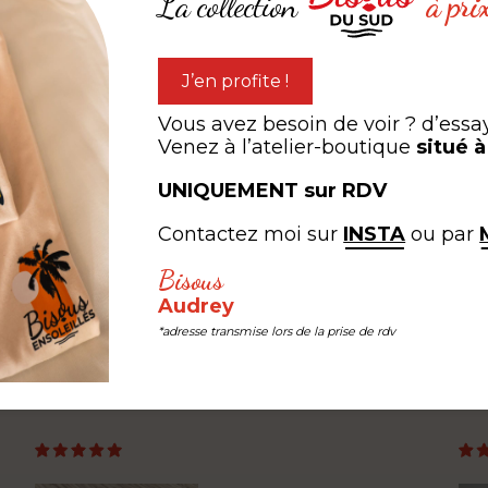
La collection
à pri
J’en profite !
Vous avez besoin de voir ? d’essa
lleuse
Une pluie de bisous
Venez à l’atelier-boutique
situé 
,00
€
à partir de
3,00
€
UNIQUEMENT sur RDV
Contactez moi sur
INSTA
ou par
Bisous
expérien
ARTAGEZ VOTRE
Audrey
*adresse transmise lors de la prise de rdv
#LEB #LESEDITIONSBISOUS