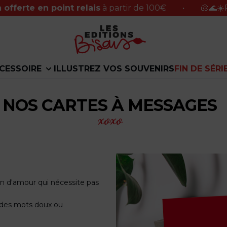
en point relais
à partir de 100€
•
🐚🌊☀️Petite pa
CESSOIRE
ILLUSTREZ VOS SOUVENIRS
FIN DE SÉRI
NOS CARTES À MESSAGES
xoxo
on d'amour qui nécessite pas
 des mots doux ou