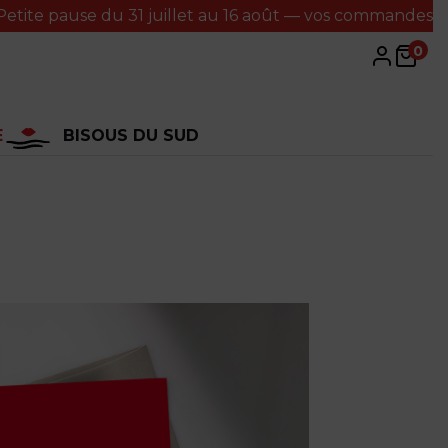
use du 31 juillet au 16 août — vos commandes seront trai
0
E
BISOUS DU SUD