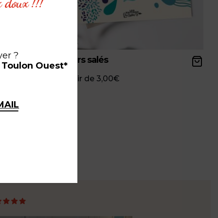
x doux !!!
yer ?
Baisers salés
à Toulon Ouest*
à partir de
3,00
€
MAIL
ce