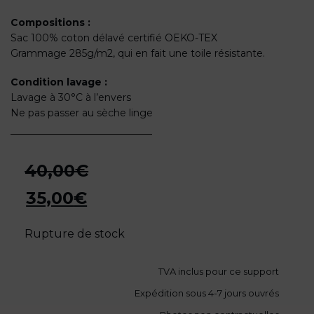
Compositions :
Sac 100% coton délavé certifié OEKO-TEX
Grammage 285g/m2, qui en fait une toile résistante.
Condition lavage :
Lavage à 30°C à l’envers
Ne pas passer au sèche linge
40,00
€
Le
35,00
€
prix
Le
initial
Rupture de stock
prix
était :
actuel
40,00€.
TVA
inclus pour ce support
est :
35,00€.
Expédition sous 4-7 jours ouvrés