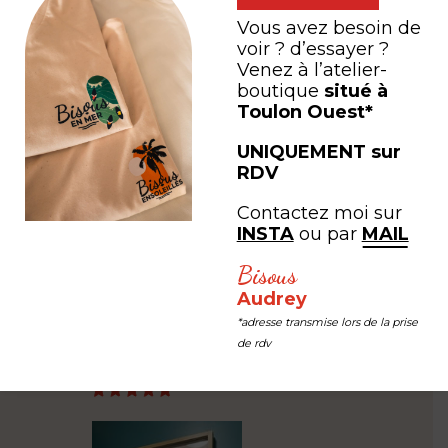
Vous avez besoin de
voir ? d’essayer ?
SAC CABAS – Bisous du
SAC CABAS – Bisous
Venez à l’atelier-
Sud | Vert Sauge
Sud | Tournesol
boutique
situé à
Toulon Ouest*
à partir de
35,00
€
à partir de
35,00
€
UNIQUEMENT sur
RDV
PARTAGEZ VOTRE
Contactez moi sur
expérience
INSTA
ou par
MAIL
Bisous
Audrey
#LEB #LESEDITIONSBISOUS
*adresse transmise lors de la prise
de rdv