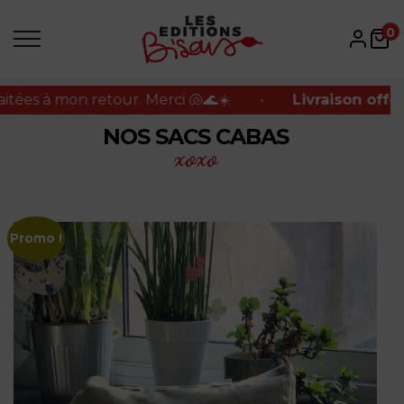
s à mon retour. Merci 🐚🌊☀️
•
Livraison offerte e
0
s à mon retour. Merci 🐚🌊☀️
•
Livraison offerte e
NOS SACS CABAS
xoxo
Promo !