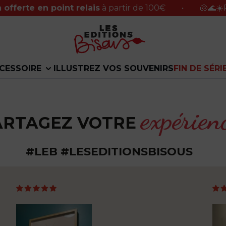
ferte en point relais
à partir de 100€
•
🐚🌊☀️Peti
CESSOIRE
ILLUSTREZ VOS SOUVENIRS
FIN DE SÉRI
expérien
ARTAGEZ VOTRE
#LEB #LESEDITIONSBISOUS