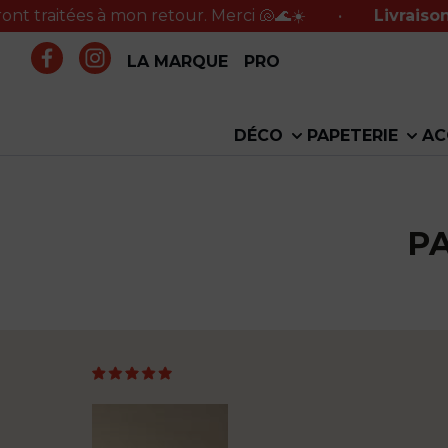
traitées à mon retour. Merci 🐚🌊☀️
•
Livraison of
LA MARQUE
PRO
DÉCO
PAPETERIE
AC
P