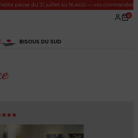
te pause du 31 juillet au 16 août — vos commandes seron
0
E
BISOUS DU SUD
ce