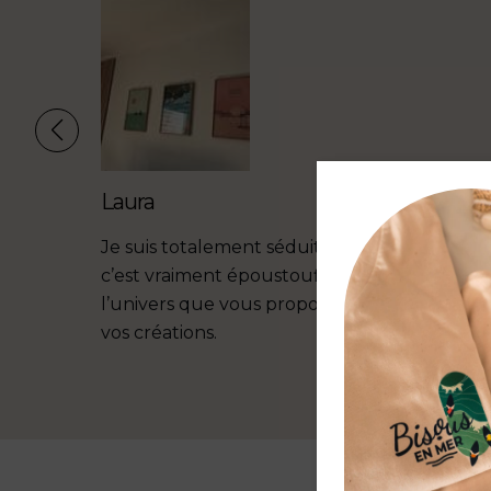
Laura
t les
Je suis totalement séduite par vos créations,
c’est vraiment époustouflant ! J’adore
l’univers que vous proposé et la douceur de
vos créations.